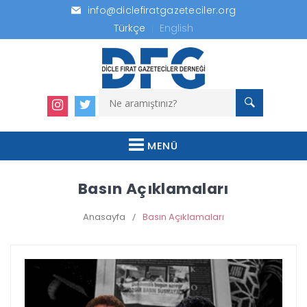
info@diclefiratgazeteciler.org
Türkçe
English
MENÜ
Basın Açıklamaları
Anasayfa
/
Basın Açıklamaları