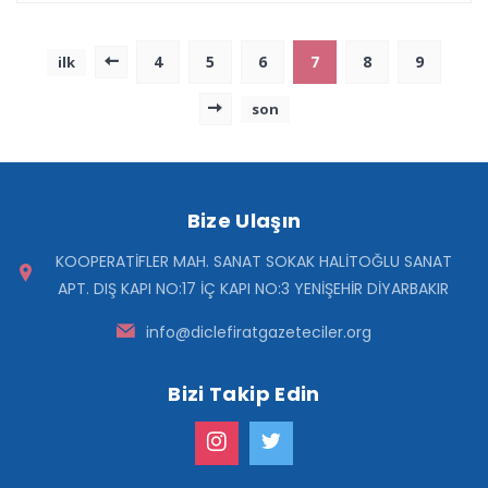
4
5
6
7
8
9
ilk
son
Bize Ulaşın
KOOPERATİFLER MAH. SANAT SOKAK HALİTOĞLU SANAT
APT. DIŞ KAPI NO:17 İÇ KAPI NO:3 YENİŞEHİR DİYARBAKIR
info@diclefiratgazeteciler.org
Bizi Takip Edin