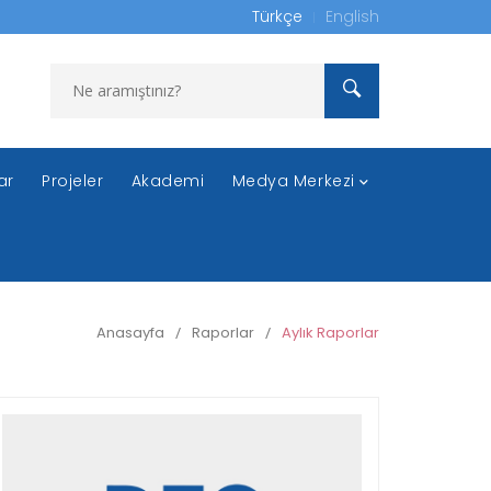
Türkçe
English
ar
Projeler
Akademi
Medya Merkezi
Anasayfa
/
Raporlar
/
Aylık Raporlar