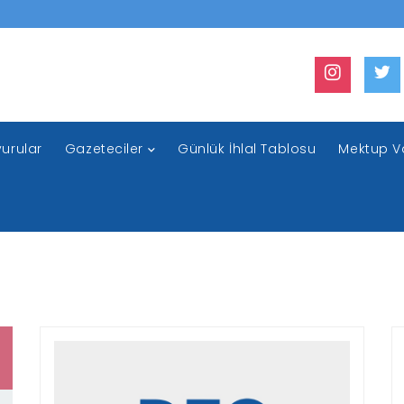
urular
Gazeteciler
Günlük İhlal Tablosu
Mektup V