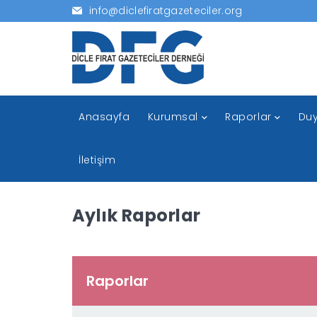
info@diclefiratgazeteciler.org
Anasayfa
Kurumsal
Raporlar
Duy
İletişim
Aylık Raporlar
Raporlar