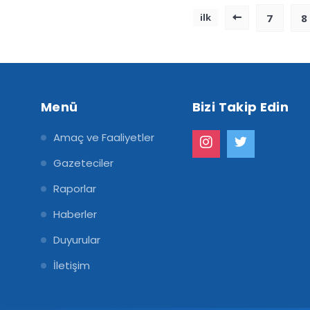
7
8
ilk
Menü
Bizi Takip Edin
Amaç ve Faaliyetler
Gazeteciler
Raporlar
Haberler
Duyurular
İletişim