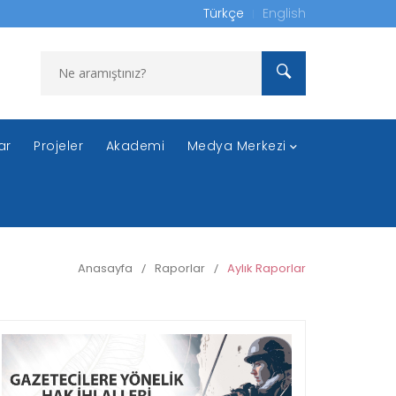
Türkçe
English
ar
Projeler
Akademi
Medya Merkezi
Anasayfa
/
Raporlar
/
Aylık Raporlar