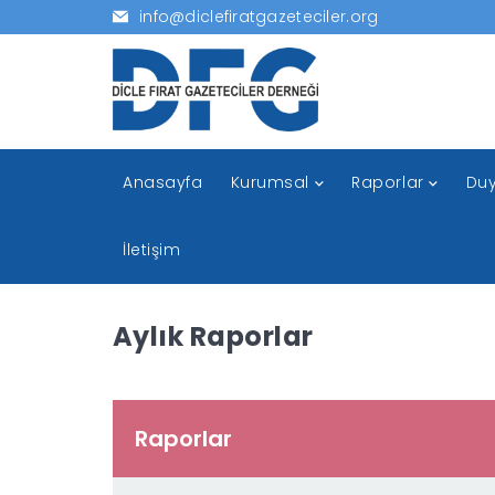
info@diclefiratgazeteciler.org
Anasayfa
Kurumsal
Raporlar
Duy
İletişim
Aylık Raporlar
Raporlar