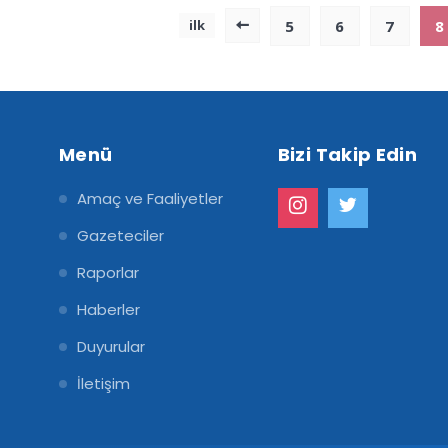
5
6
7
8
ilk
Menü
Bizi Takip Edin
Amaç ve Faaliyetler
Gazeteciler
Raporlar
Haberler
Duyurular
İletişim