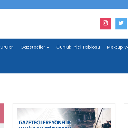
urular
Gazeteciler
Günlük İhlal Tablosu
Mektup V