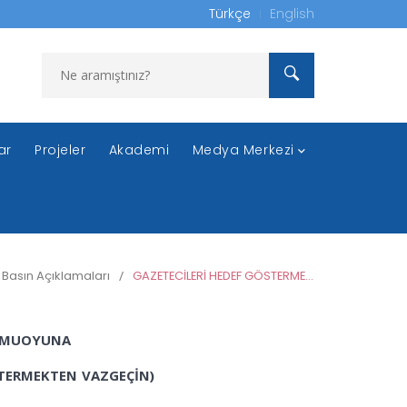
Türkçe
English
ar
Projeler
Akademi
Medya Merkezi
Basın Açıklamaları
/
GAZETECİLERİ HEDEF GÖSTERMEKTEN VAZGEÇİN
KOMUOYUNA
STERMEKTEN VAZGEÇİN)