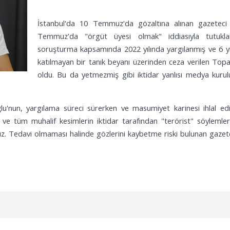
18/07
İstanbul'da 10 Temmuz'da gözaltına alınan gazetec
Temmuz'da "örgüt üyesi olmak" iddiasıyla tutukla
soruşturma kapsamında 2022 yılında yargılanmış ve 6 yıl
katılmayan bir tanık beyanı üzerinden ceza verilen Topal
oldu. Bu da yetmezmiş gibi iktidar yanlısı medya kurul
ğlu'nun, yargılama süreci sürerken ve masumiyet karinesi ihlal ed
ı ve tüm muhalif kesimlerin iktidar tarafından "terörist" söylemler
uz. Tedavi olmaması halinde gözlerini kaybetme riski bulunan gazete