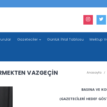
urular
Gazeteciler
Günlük İhlal Tablosu
Mektup V
ERMEKTEN VAZGEÇİN
Anasayfa
/
BASINA VE 
(GAZETECİLERİ HEDEF GÖ