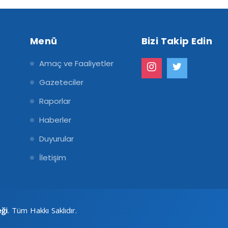
Menü
Bizi Takip Edin
Amaç ve Faaliyetler
Gazeteciler
Raporlar
Haberler
Duyurular
İletişim
eği
. Tüm Hakkı Saklıdır.