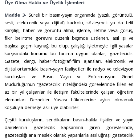
Üye Olma Hakkı ve Üyelik İşlemleri
Madde 3
-
Süreli bir basın-yayın organında (yazılı, görüntülü,
sesli, elektronik veya dijital) kadrolu, sözleşmeli ya da telif
karşılığı, haber ve görüntü alma, işleme, iletme veya görüş,
fikir belirtme görevini düzenli biçimde üstlenen, asıl işi ve
başlıca geçim kaynağı bu olup, çalıştığı işletmeyle ilgili yasalar
karşısındaki konumu bu tanıma uygun olanlar, gazetecidir.
Gazete, dergi, haber-fotoğraf-film ajansları, elektronik ve
dijital ortamdaki basın-yayın faaliyetleri ile radyo ve televizyon
kuruluşları ve Basın Yayın ve Enformasyon Genel
Müdürlüğü’nün “gazetecilik” niteliğindeki görevlerinde fiilen en
az bir yıl çalışanlar ile iletişim fakültelerinde çalışan öğretim
elemanları Dernekler Yasası hükümlerine aykırı olmamak
koşuluyla derneğe asıl üye olabilirler.
Çeşitli kuruluşların, sendikaların basın-halkla ilişkiler ve yayın
dairelerinin gazetecilik kapsamına giren görevlerinde,
gazeteciliği ana meslek olarak yapanlarla asıl uğraşı gazetecilik