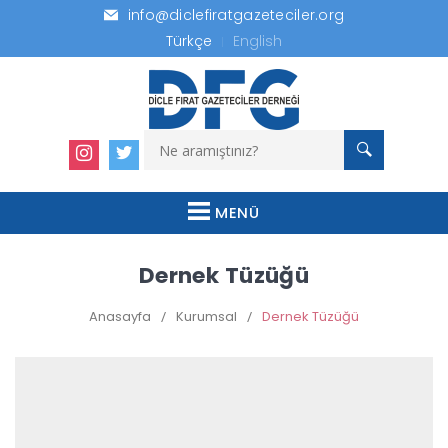
info@diclefiratgazeteciler.org
Türkçe
English
MENÜ
Dernek Tüzüğü
Anasayfa
/
Kurumsal
/
Dernek Tüzüğü