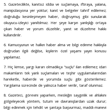
5. Gazetecilikte, kanıtsız iddia ve suçlamaya, iftiraya, yalana,
manipülasyona yer yoktur; kanıt ve belgeler tahrif edilemez;
doğruluğu kesinleşmeyen haber, doğruymuş gibi sunularak
okuyucu-izleyici yanıltılmaz. Her şeye karşın yanlışlığı ortaya
çıkan haber ve yorum düzeltilir, yanıt ve düzeltme hakkı
kullandırılır.
6. Kamuoyunun ve halkın haber alma ve bilgi edinme hakkıyla
doğrudan ilgili değilse, kişilerin özel yaşamı yayın konusu
yapılamaz.
7. Hiç kimse, yargı kararı olmadıkça “suçlu” ilan edilemez; idari
makamların tek yanlı suçlamaları ve teşhir uygulamalarından
hareketle, haberde ve yorumda suçlu gibi gösterilemez.
Yargılama sürecinde de yalnızca haber verilir, taraf olunmaz.
8. Gazeteci, görevini yaparken, mesleğin saygınlık ve ahlakını
gölgeleyecek yöntem, tutum ve davranışlardan uzak durur;
bilgi edinmek için tehdit ve şantaja başvurmaz, maddi-manevi