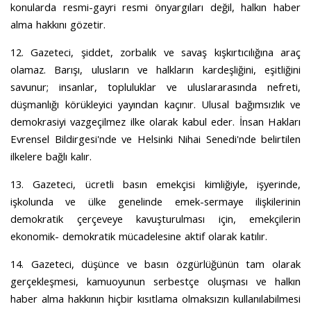
konularda resmi-gayri resmi önyargıları değil, halkın haber
alma hakkını gözetir.
12. Gazeteci, şiddet, zorbalık ve savaş kışkırtıcılığına araç
olamaz. Barışı, ulusların ve halkların kardeşliğini, eşitliğini
savunur; insanlar, topluluklar ve uluslararasında nefreti,
düşmanlığı körükleyici yayından kaçınır. Ulusal bağımsızlık ve
demokrasiyi vazgeçilmez ilke olarak kabul eder. İnsan Hakları
Evrensel Bildirgesi'nde ve Helsinki Nihai Senedi'nde belirtilen
ilkelere bağlı kalır.
13. Gazeteci, ücretli basın emekçisi kimliğiyle, işyerinde,
işkolunda ve ülke genelinde emek-sermaye ilişkilerinin
demokratik çerçeveye kavuşturulması için, emekçilerin
ekonomik- demokratik mücadelesine aktif olarak katılır.
14. Gazeteci, düşünce ve basın özgürlüğünün tam olarak
gerçekleşmesi, kamuoyunun serbestçe oluşması ve halkın
haber alma hakkının hiçbir kısıtlama olmaksızın kullanılabilmesi