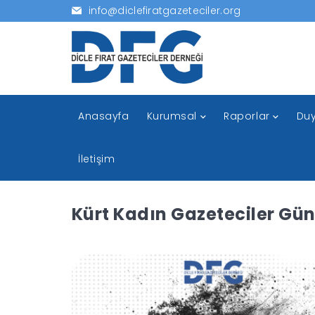
info@diclefiratgazeteciler.org
Anasayfa
Kurumsal
Raporlar
Duy
İletişim
Kürt Kadın Gazeteciler Gün