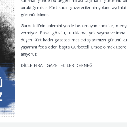
kutlanan günde bu değerli mirası taşımanın gururunu bir
bıraktığı miras Kürt kadın gazetecilerinin yolunu aydınl
görünür kılıyor.
Gurbetelli’nin kalemini yerde bırakmayan kadınlar, medyan
vermiyor. Baskı, gözaltı, tutuklama, yok sayma ve imha
düşen Kürt kadın gazeteci meslektaşlarımızın gününü k
yaşamını feda eden başta Gurbetelli Ersöz olmak üzere 
anıyoruz
DİCLE FIRAT GAZETECİLER DERNEĞİ