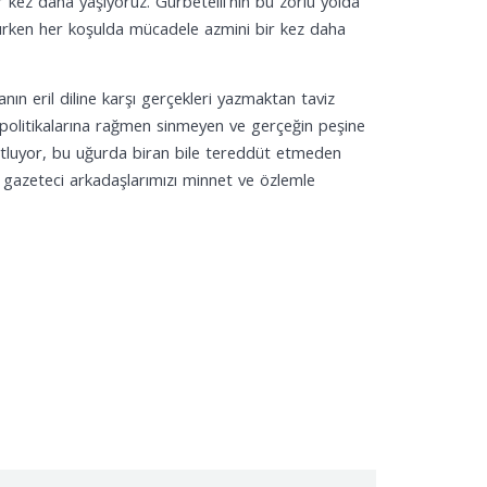
 kez daha yaşıyoruz. Gurbetelli’nin bu zorlu yolda
atırken her koşulda mücadele azmini bir kez daha
ın eril diline karşı gerçekleri yazmaktan taviz
 politikalarına rağmen sinmeyen ve gerçeğin peşine
utluyor, bu uğurda biran bile tereddüt etmeden
gazeteci arkadaşlarımızı minnet ve özlemle