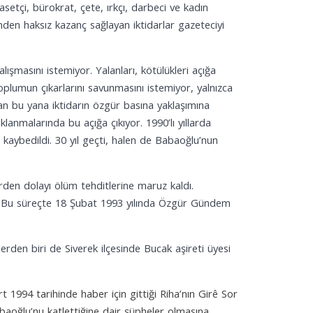
yasetçi, bürokrat, çete, ırkçı, darbeci ve kadın
elinden haksız kazanç sağlayan iktidarlar gazeteciyi
ışmasını istemiyor. Yalanları, kötülükleri açığa
oplumun çıkarlarını savunmasını istemiyor, yalnızca
ardan bu yana iktidarın özgür basına yaklaşımına
klanmalarında bu açığa çıkıyor. 1990’lı yıllarda
kaybedildi. 30 yıl geçti, halen de Babaoğlu’nun
en dolayı ölüm tehditlerine maruz kaldı.
ndı. Bu süreçte 18 Şubat 1993 yılında Özgür Gündem
rden biri de Siverek ilçesinde Bucak aşireti üyesi
1994 tarihinde haber için gittiği Riha’nın Girê Sor
Babaoğlu’nu katlettiğine dair şüpheler olmasına