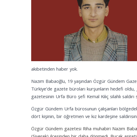
akıbetinden haber yok.
Nazım Babaoğlu, 19 yaşından Özgür Gündem Gazetesi
Türkiye’de gazete büroları kurşunların hedefi oldu,
gazetesinin Urfa Büro şefi Kemal Kılıç silahlı saldırı 
Özgür Gündem Urfa bürosunun çalışanları bölgedeki pa
dört kişinin, bir öğretmen ve kız kardeşine saldırısı
Özgür Gündem gazetesi Riha muhabiri Nazım Babaoğlu
(Siverek) ilçesinden bir daha dönmedi. Bucak aşireti 