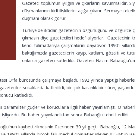
Gazeteci toplumun iyiliğini ve çıkarlarını savunmalıdır. Si
düşmanlarının kirli ilişkilerini açığa çıkarır. Sermaye tek
düşmanı olarak görür.
Türkiye’de iktidar gazetecinin özgürlüğünü ve özgürce çal
çıkmasın diye gazetecileri hedef alıyorlar. Gazetecinin t
kendi talimatlarıyla çalışmalarını dayatıyor. 1990’lı yıll
baktığımızda gazetecilerin kayıp, katliam, gözaltı ve tutu
onlarca gazeteci katledildi. Gazeteci Nazım Babaoğlu’da 
 Urfa bürosunda çalışmaya başladı. 1992 yılında yaptığı haberlerd
 gazeteciler sokaklarda katledildi, bir çok karanlık bir süreç yaşa
sonucu katledildi.
ramiliter güçler ve korucularla ilgili haber yayınlamıştı. O haberle
nı işliyordu. Bu haber yayınlandıktan sonra Babaoğlu tehdit edildi.
’nun kaybettirilmesinin üzerinden 30 yıl geçti. Babaoğlu, 12 Mart 
ve 1990’lı yıllarda birçok faili meçhul cinayetler işleyen JİTEM’ in 