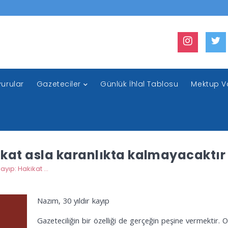
urular
Gazeteciler
Günlük İhlal Tablosu
Mektup V
kikat asla karanlıkta kalmayacaktır
Nazım, 30 yıldır kayıp: Hakikat asla karanlıkta kalmayacaktır
Nazım, 30 yıldır kayıp
Gazeteciliğin bir özelliği de gerçeğin peşine vermektir. 