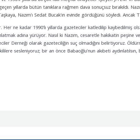
çen yıllarda bütün tanıklara rağmen dava sonuçsuz bırakıldı. Nazım
z Taşkaya, Nazım'ı Sedat Bucak'ın evinde gördüğünü söyledi. Ancak T
or. Her ne kadar 1990’lı yıllarda gazeteciler katledilip kaybedilmiş 
nlatmak adına yürüyor. Nasıl ki Nazım, cesaretle hakikatin peşine ve
teciler Derneği olarak gazeteciliğin suç olmadığını belirtiyoruz. Öld
lilere sesleniyoruz; bir an önce Babaoğlu’nun akıbeti aydınlatılsın, b