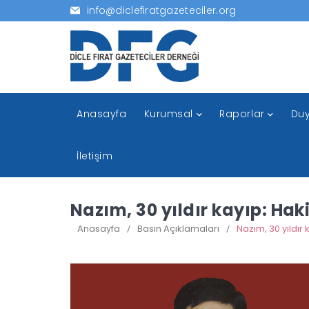
info@diclefiratgazeteciler.org
Anasayfa
Kurumsal
Raporlar
Duy
İletişim
Nazım, 30 yıldır kayıp: Ha
Anasayfa
/
Basın Açıklamaları
/