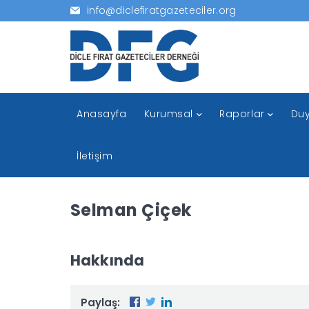
info@diclefiratgazeteciler.org
Anasayfa
Kurumsal
Raporlar
Duy
İletişim
Selman Çiçek
Hakkında
Paylaş: