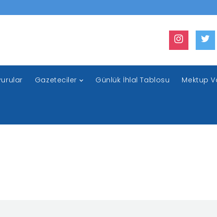
urular
Gazeteciler
Günlük İhlal Tablosu
Mektup V