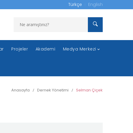
Türkçe
English
ar
Projeler
Akademi
Medya Merkezi
Anasayfa
/
Dernek Yönetimi
/
Selman Çiçek