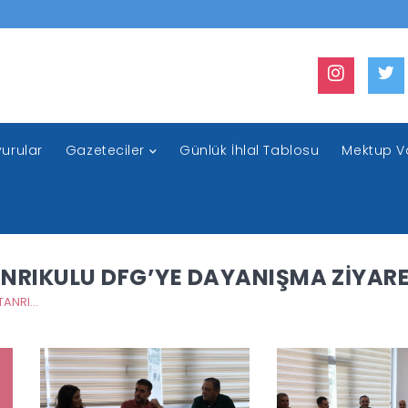
urular
Gazeteciler
Günlük İhlal Tablosu
Mektup V
TANRIKULU DFG’YE DAYANIŞMA ZİYAR
CHP MİLLETVEKİLİ SEZGİN TANRIKULU DFG’YE DAYANIŞMA ZİYARETİNDE BULUNDU