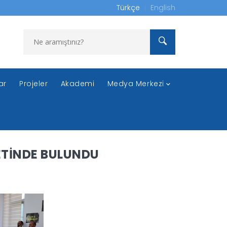
Türkçe
English
ar
Projeler
Akademi
Medya Merkezi
ETİNDE BULUNDU