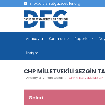
info@diclefiratgazeteciler.org
Anasayfa
Kurumsal
Raporlar
Duy
İletişim
CHP MİLLETVEKİLİ SEZGİN 
Anasayfa
/
Foto Galeri
/
Galeri