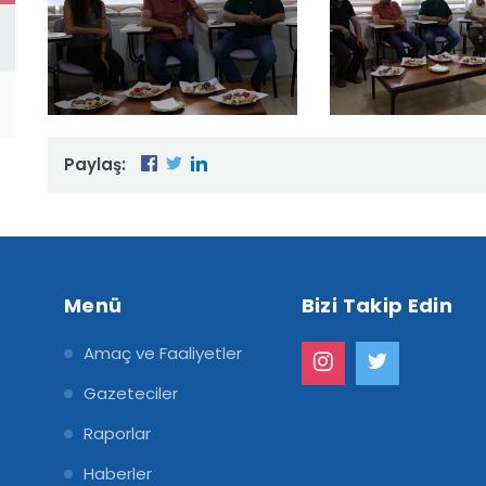
Paylaş:
Menü
Bizi Takip Edin
Amaç ve Faaliyetler
Gazeteciler
Raporlar
Haberler