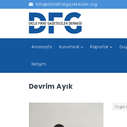
info@diclefiratgazeteciler.org
Anasayfa
Kurumsal
Raporlar
Duy
İletişim
Devrim Ayık
Özgür H