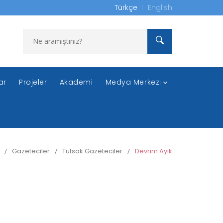
Türkçe
English
ar
Projeler
Akademi
Medya Merkezi
/
Gazeteciler
/
Tutsak Gazeteciler
/
Devrim Ayık