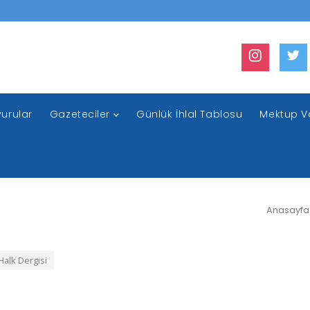
urular
Gazeteciler
Günlük İhlal Tablosu
Mektup V
Anasayfa
alk Dergisi