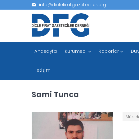
info@diclefiratgazeteciler.org
Anasayfa
Kurumsal
Raporlar
Duy
İletişim
Sami Tunca
Mücadel