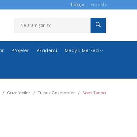
Türkçe
English
ar
Projeler
Akademi
Medya Merkezi
/
Gazeteciler
/
Tutsak Gazeteciler
/
Sami Tunca