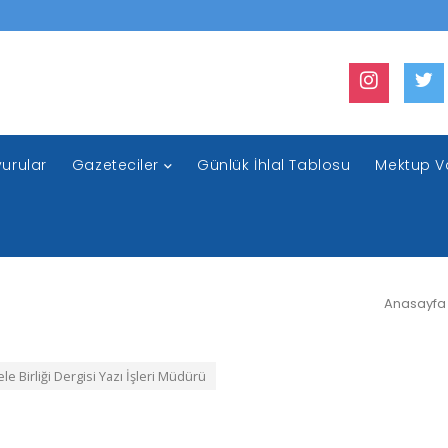
urular
Gazeteciler
Günlük İhlal Tablosu
Mektup V
Anasayfa
e Birliği Dergisi Yazı İşleri Müdürü