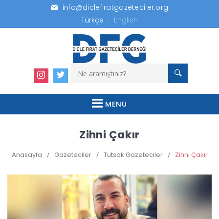
info@diclefiratgazeteciler.org
Türkçe
English
MENÜ
Zihni Çakır
Anasayfa
/
Gazeteciler
/
Tutsak Gazeteciler
/
Zihni Çakır