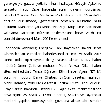
gerekçesiyle gazete yetkilileri İnan Kızılkaya, Hüseyin Aykol ve
siyasetçi Hatip Dicle hakkında açılan davanın duruşması
İstanbul 2. Asliye Ceza Mahkemesi’nde devam etti. 15 Aralık’ta
görülen duruşmada, gazetecileri temsilen avukatlar hazır
bulundu. Mahkeme yargılanan siyasetçi Hatip Dicle hakkındaki
yakalama kararının infazının beklenmesine karar verdi. Bir
sonraki duruşma 4 Mart 2021’e ertelendi.
Redhack’in yayınladığı Enerji ve Tabii Kaynaklar Bakanı Berat
Albayrak’a ait e-mailleri haberleştirdikleri için 25 Aralık 2016
tarihli polis operasyonu ile gözaltına alınan DİHA haber
müdürü Ömer Çelik ve muhabiri Metin Yoksu, Diken haber
sitesi eski editörü Tunca Öğreten, Etkin Haber Ajansı (ETHA)
sorumlu müdürü Derya Okatan, BirGün gazetesi muhabiri
Mahir Kanaat, Yolculuk Gazetesi Sorumlu Yazı İşleri Müdürü
Eray Sargın hakkında İstanbul 29. Ağır Ceza Mahkemesi’nde
dava açıldı. 25 Aralık 2016’da İstanbul, Ankara ve Diyarbakır
merkezli yapılan operasyonda gözaltına alınan altı isimden