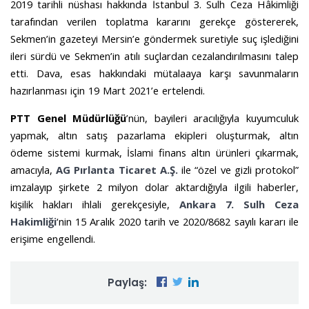
2019 tarihli nüshası hakkında İstanbul 3. Sulh Ceza Hâkimliği
tarafından verilen toplatma kararını gerekçe göstererek,
Sekmen’in gazeteyi Mersin’e göndermek suretiyle suç işlediğini
ileri sürdü ve Sekmen’in atılı suçlardan cezalandırılmasını
talep
etti. Dava, esas hakkındaki mütalaaya karşı savunmaların
hazırlanması için 19 Mart 2021’e ertelendi.
PTT Genel Müdürlüğü
’nün, bayileri aracılığıyla kuyumculuk
yapmak, altın satış pazarlama ekipleri oluşturmak, altın
ödeme sistemi kurmak, İslami finans altın ürünleri çıkarmak,
amacıyla,
AG Pırlanta Ticaret A.Ş.
ile “özel ve gizli protokol”
imzalayıp şirkete 2 milyon dolar aktardığıyla ilgili haberler,
kişilik hakları ihlali gerekçesiyle,
Ankara 7. Sulh Ceza
Hakimliği
‘nin 15 Aralık 2020 tarih ve 2020/8682 sayılı kararı ile
erişime engellendi.
Paylaş: