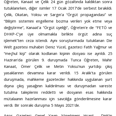
Öğreten, Kanaat ve Çelik 24 gün gözaltında kaldıktan sonra
tutuklanırken, diğer isimler 17 Ocak 2017’de serbest bırakıldı.
Çelik, Okatan, Yoksu ve Sargın’a “Örgüt propagandası” ve
“Bilişim sistemini engelleme bozma verileri yok etme veya
değiştirme”, Kanaat’a “Örgüt üyeliği”, Öğreten’e de “FETÖ ve
DHKP-C’ye üye olmamakla birlikte örgüt adına suç
işlemek”ten ceza istendi. Aynı soruşturmada tutuklanan Die
Welt gazetesi muhabiri Deniz Yücel, gazeteci Fatih Yağmur ve
“meçhul kişi” olarak kodlanan kişinin dosyası ise ayrıldı. 25
Haziran’da görülen 9. duruşmada Tunca Öğreten, Mahir
Kanaat, Ömer Çelik ve Metin Yoksu’nun yurtdışı çıkış
yasaklarının devamına karar verildi. 15 Aralık’ta görülen
duruşmada, mahkeme gazeteciler hakkında uygulanan yurt
dışına çıkış yasağının kaldırılması ve duruşmadan vareste
tutulma taleplerini reddetti ve dosyanın esas hakkında
mütalaanın hazırlanması için savcılığa gönderilmesine karar
verdi. Bir sonraki duruşma 5 Mayıs 2021’de.
Agos Gazetesi Genel Yayın Yönetmeni Hrant Dink’in