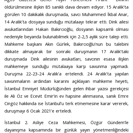
öldürülmesine ilişkin 85 sanıklı dava devam ediyor. 15 Aralık’ta
görülen 10 dakikalık duruşmada, savcı Muhammed İkbal Anar,
14 Aralık’ta dosyaya sunduğu mütalaayı tekrar etti. Dink ailesi
avukatlarından Hakan Bakırcıoğlu, dosyanın kapsamlı olması
nedeniyle beyanda bulunabilmek için 2-2,5 aylık süre talep etti.
Mahkeme başkanı Akın Gürlek, Bakırcıoğlu’nun bu talebini
dikkate almayarak bir sonraki duruşmanın 17 Aralık’taki
duruşmada Dink ailesinin avukatları, savcının esasa ilişkin
mahkemeye sunduğu mütalaaya karşı savunma yapmadı.
Duruşma 22-23-24 Aralık’a ertelendi. 24 Aralık’ta yapılan
savunmaların ardından kararını açıklayan mahkeme heyeti,
İstanbul Emniyet Müdürlüğünden gelen ihbar yazısı gerekçesi
ile Ali Öz ve Ecevit Emir’in ev hapsine alınmasına, sanık Emre
Cingöz hakkında ise İstanbul’u terk etmemesine karar vererek,
duruşmayı 6 Ocak 2021’e erteledi.
İstanbul 2. Asliye Ceza Mahkemesi, Özgür Gündem’le
dayanışma kapsamında bir günlük yayın yönetmenliğindeki