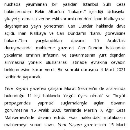
nüshada yayımlanan bir yazıdan İstanbul Sulh Ceza
hakimlerinden Bekir Altun’un “hakaret” içerdiği iddiasıyla
şikayetçi olması üzerine eski sorumlu müdürü İnan Kızılkaya ve
dayanışmacı yayın yönetmeni Can Dündar hakkında dava
açıldı. İnan Kızılkaya ve Can Dündar’ın “kamu görevlisine
hakaret”ten yargılandıkları davanın 15 Aralık’taki
duruşmasında, mahkeme gazeteci Can Dündar hakkındaki
yakalama emrinin infazının ve savunmasının yurt dışından
alınmasına yönelik uluslararası istinabe evrakına cevabın
beklenmesine karar verdi. Bir sonraki duruşma 4 Mart 2021
tarihinde yapılacak.
Yeni Yaşam
gazetesi çalışanı Murat Sekmen’in de aralarında
bulunduğu 11 kişi hakkında “örgüt üyesi olmak” ve “örgüt
propagandası yapmak” suçlamalarıyla açılan davanın
görülmesine 15 Aralık 2020 tarihinde Mersin 7. Ağır Ceza
Mahkemesi’nde devam edildi. Esas hakkındaki mütalaasını
mahkemeye sunan savcı,
Yeni Yaşam
gazetesinin 15 Mart