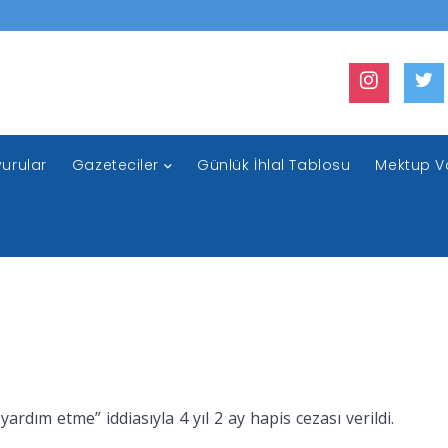
urular
Gazeteciler
Günlük İhlal Tablosu
Mektup V
dım etme” iddiasıyla 4 yıl 2 ay hapis cezası verildi.