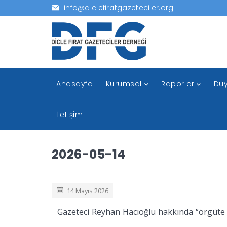
info@diclefiratgazeteciler.org
Anasayfa
Kurumsal
Raporlar
Duy
İletişim
2026-05-14
14 Mayıs 2026
Gazeteci Reyhan Hacıoğlu hakkında “örgüte yar
-