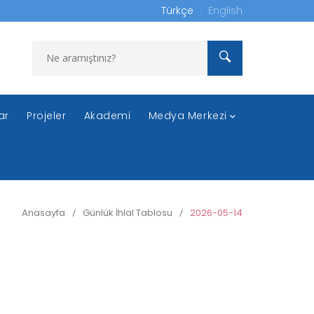
Türkçe
English
ar
Projeler
Akademi
Medya Merkezi
Anasayfa
/
Günlük İhlal Tablosu
/
2026-05-14