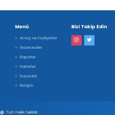
Menü
Bizi Takip Edin
Amaç ve Faaliyetler
Gazeteciler
Raporlar
Haberler
Duyurular
İletişim
eği
. Tüm Hakkı Saklıdır.