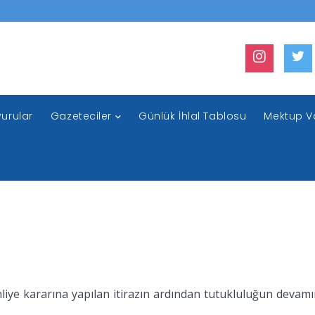
urular
Gazeteciler
Günlük İhlal Tablosu
Mektup V
iye kararına yapılan itirazın ardından tutukluluğun devamın