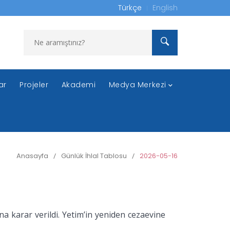
Türkçe
English
ar
Projeler
Akademi
Medya Merkezi
Anasayfa
/
Günlük İhlal Tablosu
/
2026-05-16
a karar verildi. Yetim’in yeniden cezaevine