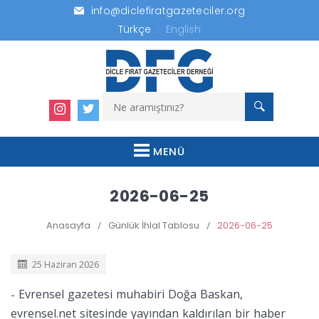
info@diclefiratgazeteciler.org
Türkçe
English
MENÜ
2026-06-25
Anasayfa
/
Günlük İhlal Tablosu
/
2026-06-25
25 Haziran 2026
Evrensel gazetesi muhabiri Doğa Baskan,
-
evrensel.net sitesinde yayından kaldırılan bir haber