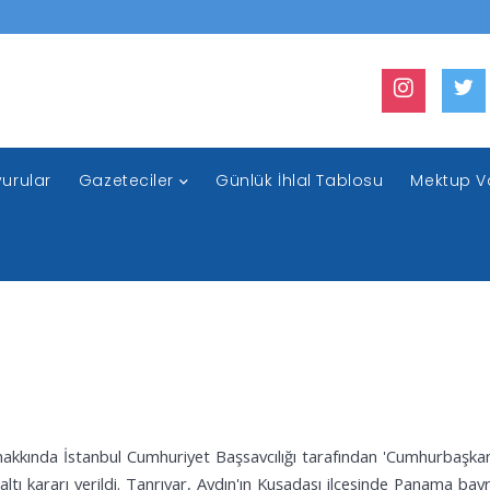
urular
Gazeteciler
Günlük İhlal Tablosu
Mektup V
akkında İstanbul Cumhuriyet Başsavcılığı tarafından 'Cumhurbaşk
zaltı kararı verildi. Tanrıyar, Aydın'ın Kuşadası ilçesinde Panama ba