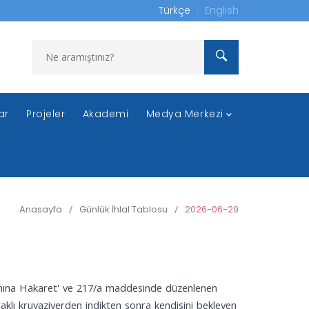
Türkçe
English
ar
Projeler
Akademi
Medya Merkezi
Anasayfa
/
Günlük İhlal Tablosu
/
2026-06-29
anına Hakaret' ve 217/a maddesinde düzenlenen
yraklı kruvaziyerden indikten sonra kendisini bekleyen