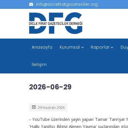
info@diclefiratgazeteciler.org
Anasayfa
Kurumsal
Raporlar
Duy
İletişim
2026-06-29
29 Haziran 2026
- YouTube üzerinden yayın yapan Tamar Tanrıyar h
'Halkı Yanıltıcı Bilgiyi Alenen Yayma' suçlarından gö