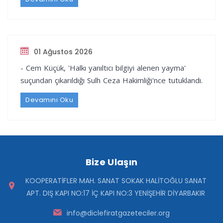
01 Ağustos 2026
- Cem Küçük, 'Halkı yanıltıcı bilgiyi alenen yayma'
suçundan çıkarıldığı Sulh Ceza Hakimliği'nce tutuklandı.
Devamını Oku
Bize Ulaşın
KOOPERATİFLER MAH. SANAT SOKAK HALİTOĞLU SANAT
APT. DIŞ KAPI NO:17 İÇ KAPI NO:3 YENİŞEHİR DİYARBAKIR
info@diclefiratgazeteciler.org