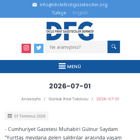
info@diclefiratgazeteciler.org
Türkçe
English
MENÜ
2026-07-01
Anasayfa
/
Günlük İhlal Tablosu
/
2026-07-01
01 Temmuz 2026
Cumhuriyet Gazetesi Muhabiri Gülnur Saydam
-
“Yurttaş meydana gelen saldırılar arasında yaşam