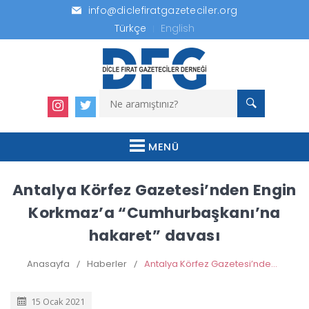
info@diclefiratgazeteciler.org
Türkçe
English
MENÜ
Antalya Körfez Gazetesi’nden Engin
Korkmaz’a “Cumhurbaşkanı’na
hakaret” davası
Anasayfa
/
Haberler
/
Antalya Körfez Gazetesi’nden Engin Korkmaz’a “Cumhurbaşkanı’na hakaret” davası
15 Ocak 2021