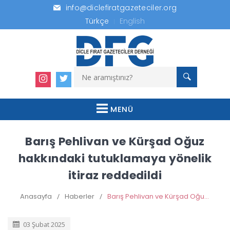
info@diclefiratgazeteciler.org
Türkçe
English
MENÜ
Barış Pehlivan ve Kürşad Oğuz
hakkındaki tutuklamaya yönelik
itiraz reddedildi
Anasayfa
/
Haberler
/
Barış Pehlivan ve Kürşad Oğuz hakkındaki tutuklamaya yönelik itiraz reddedildi
03 Şubat 2025