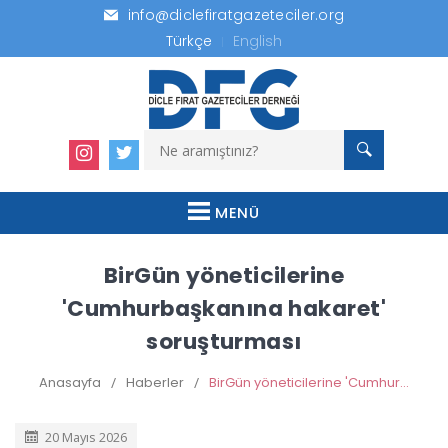
info@diclefiratgazeteciler.org
Türkçe
English
MENÜ
BirGün yöneticilerine
'Cumhurbaşkanına hakaret'
soruşturması
Anasayfa
/
Haberler
/
BirGün yöneticilerine 'Cumhurbaşkanına hakaret' soruşturması
20 Mayıs 2026