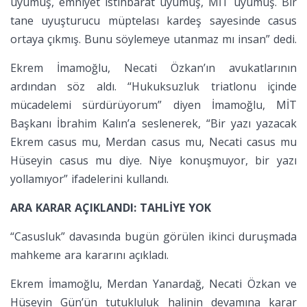
uyumuş, emniyet istihbarat uyumuş, MİT uyumuş. Bir
tane uyuşturucu müptelası kardeş sayesinde casus
ortaya çıkmış. Bunu söylemeye utanmaz mı insan” dedi.
Ekrem İmamoğlu, Necati Özkan’ın avukatlarının
ardından söz aldı. “Hukuksuzluk triatlonu içinde
mücadelemi sürdürüyorum” diyen İmamoğlu, MİT
Başkanı İbrahim Kalın’a seslenerek, “Bir yazı yazacak
Ekrem casus mu, Merdan casus mu, Necati casus mu
Hüseyin casus mu diye. Niye konuşmuyor, bir yazı
yollamıyor” ifadelerini kullandı.
ARA KARAR AÇIKLANDI: TAHLİYE YOK
“Casusluk” davasında bugün görülen ikinci duruşmada
mahkeme ara kararını açıkladı.
Ekrem İmamoğlu, Merdan Yanardağ, Necati Özkan ve
Hüseyin Gün’ün tutukluluk halinin devamına karar