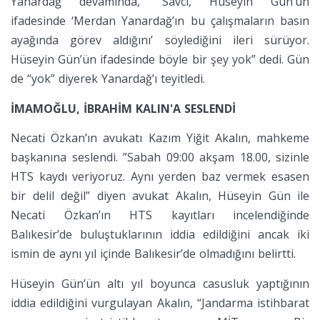
Yanardağ devamında, “Savcı, Hüseyin Gün’ün
ifadesinde ‘Merdan Yanardağ’ın bu çalışmaların basın
ayağında görev aldığını’ söylediğini ileri sürüyor.
Hüseyin Gün’ün ifadesinde böyle bir şey yok” dedi. Gün
de “yok” diyerek Yanardağ’ı teyitledi.
İMAMOĞLU, İBRAHİM KALIN'A SESLENDİ
Necati Özkan’ın avukatı Kazım Yiğit Akalın, mahkeme
başkanına seslendi. ”Sabah 09:00 akşam 18.00, sizinle
HTS kaydı veriyoruz. Aynı yerden baz vermek esasen
bir delil değil” diyen avukat Akalın, Hüseyin Gün ile
Necati Özkan’ın HTS kayıtları incelendiğinde
Balıkesir’de buluştuklarının iddia edildiğini ancak iki
ismin de aynı yıl içinde Balıkesir’de olmadığını belirtti.
Hüseyin Gün’ün altı yıl boyunca casusluk yaptığının
iddia edildiğini vurgulayan Akalın, “Jandarma istihbarat