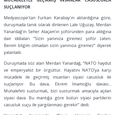
MÜCADELEYLE GEÇİRMİŞ İNSANLAR CASUSLUKLA
SUÇLANIYOR
Medyascope'tan Furkan Karabay'ın aktardığına göre,
duruşmada tanık olarak dinlenen Lale Uğuzay, Merdan
Yanardağ’ın Seher Alaçam’ın şoföründen para aldığına
dair iddiaları “Sizin yanınıza giremez şoför zaten.
Benim bilgim olmadan sizin yanınıza giremez” diyerek
yalanladı.
Duruşmada söz alan Merdan Yanardağ, “NATO haydut
ve emperyalist bir örgüttür. Hayatını NATO’ya karşı
mücadele ile geçirmiş insanları siyasi casusluk ile
suçlanıyor. Bu dava, Ekrem İmamoğlu davası…
Muhalefeti susturmak, bizi susturmak amacıyla açılan
siyasi dava. Bu mantığa göre bütün siyasi partilerin
casusluk suçu ile yargılanması gerekir” dedi.