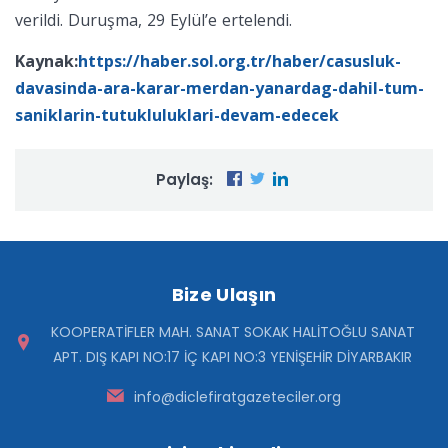
verildi. Duruşma, 29 Eylül’e ertelendi.
Kaynak:
https://haber.sol.org.tr/haber/casusluk-
davasinda-ara-karar-merdan-yanardag-dahil-tum-
saniklarin-tutukluluklari-devam-edecek
Paylaş:
Bize Ulaşın
KOOPERATİFLER MAH. SANAT SOKAK HALİTOĞLU SANAT
APT. DIŞ KAPI NO:17 İÇ KAPI NO:3 YENİŞEHİR DİYARBAKIR
info@diclefiratgazeteciler.org