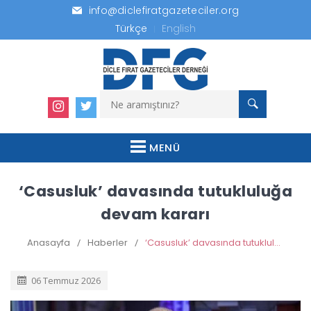
info@diclefiratgazeteciler.org
Türkçe
English
MENÜ
‘Casusluk’ davasında tutukluluğa
devam kararı
Anasayfa
/
Haberler
/
‘Casusluk’ davasında tutukluluğa devam kararı
06 Temmuz 2026