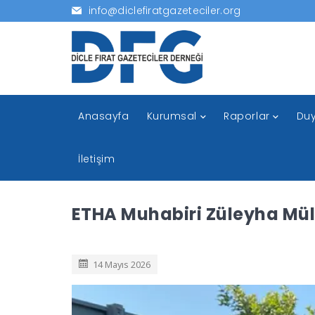
info@diclefiratgazeteciler.org
Anasayfa
Kurumsal
Raporlar
Duy
İletişim
ETHA Muhabiri Züleyha Mü
14 Mayıs 2026