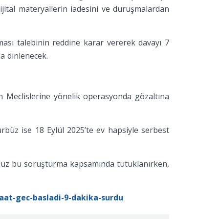
jital materyallerin iadesini ve duruşmalardan
ması talebinin reddine karar vererek davayı 7
a dinlenecek.
dın Meclislerine yönelik operasyonda gözaltına
ürbüz ise 18 Eylül 2025’te ev hapsiyle serbest
rbüz bu soruşturma kapsamında tutuklanırken,
at-gec-basladi-9-dakika-surdu