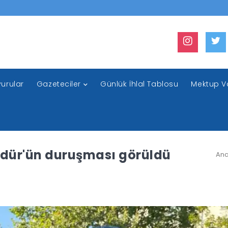
urular
Gazeteciler
Günlük İhlal Tablosu
Mektup V
ldür'ün duruşması görüldü
Ana