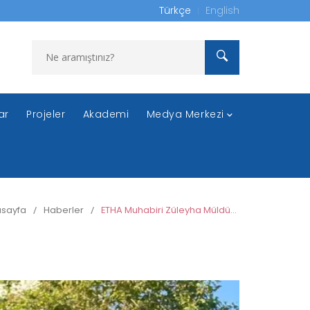
Türkçe
English
ar
Projeler
Akademi
Medya Merkezi
sayfa
/
Haberler
/
ETHA Muhabiri Züleyha Müldür'ün duruşması görüldü