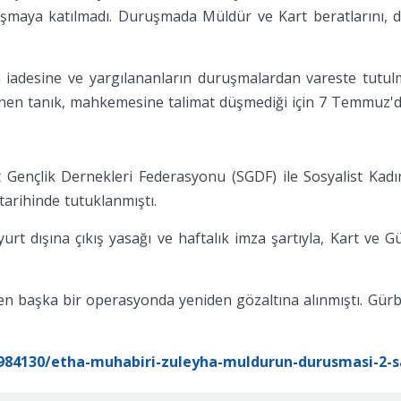
şmaya katılmadı. Duruşmada Müldür ve Kart beratlarını, di
in iadesine ve yargılananların duruşmalardan vareste tutul
enen tanık, mahkemesine talimat düşmediği için 7 Temmuz'd
ist Gençlik Dernekleri Federasyonu (SGDF) ile Sosyalist Ka
arihinde tutuklanmıştı.
rt dışına çıkış yasağı ve haftalık imza şartıyla, Kart ve G
n başka bir operasyonda yeniden gözaltına alınmıştı. Gü
984130/etha-muhabiri-zuleyha-muldurun-durusmasi-2-sa