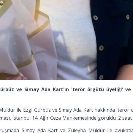
rbüz ve Simay Ada Kart'ın 'terör örgütü üyeliği' ve
üldür ile Ezgi Gürbüz ve Simay Ada Kart hakkında 'terör ö
ması, İstanbul 14. Ağır Ceza Mahkemesinde görüldü. 2 saa
uruşmada Simay Ada Kart ve Züleyha Müldür ile avukatla