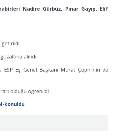
birleri Nadire Gürbüz, Pınar Gayıp, Elif
etirildi.
özaltına alındı.
ında ESP Eş Genel Başkanı Murat Çepni’nin de
rarı olduğu öğrenildi.
el-konuldu