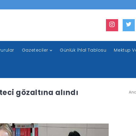
urular
Gazeteciler
Günlük İhlal Tablosu
Mektup V
eci gözaltına alındı
Ana