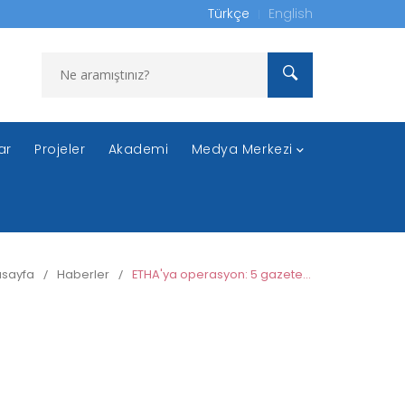
Türkçe
English
ar
Projeler
Akademi
Medya Merkezi
sayfa
/
Haberler
/
ETHA'ya operasyon: 5 gazeteci gözaltına alındı