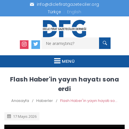
info@diclefiratgazeteciler.org
Türkçe
English
MENÜ
Flash Haber'in yayın hayatı sona
erdi
Anasayfa
/
Haberler
/
Flash Haber'in yayın hayatı sona erdi
17 Mayıs 2026