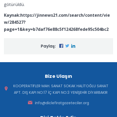
götürüldü.
Kaynak:https://jinnews21.com/search/content/vie
w/284527?
page=1&key=b7daf76e88c5f124268fede95c504bc2
Paylaş:
Bize Ulaşın
KOOPERATİFLER MAH. SANAT SOKAK HALİTOĞLU SANAT
APT. DIŞ KAPI NO:17 İÇ KAPI NO:3 YENİŞEHİR DİYARBAKIR
info@diclefiratgazeteciler.org