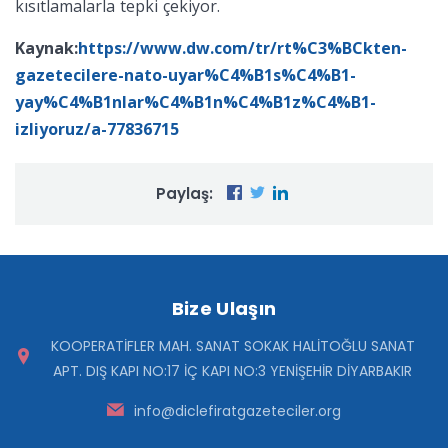
kısıtlamalarla tepki çekiyor.
Kaynak:
https://www.dw.com/tr/rt%C3%BCkten-
gazetecilere-nato-uyar%C4%B1s%C4%B1-
yay%C4%B1nlar%C4%B1n%C4%B1z%C4%B1-
izliyoruz/a-77836715
Paylaş:
Bize Ulaşın
KOOPERATİFLER MAH. SANAT SOKAK HALİTOĞLU SANAT
APT. DIŞ KAPI NO:17 İÇ KAPI NO:3 YENİŞEHİR DİYARBAKIR
info@diclefiratgazeteciler.org