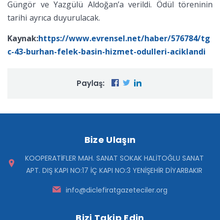
Güngör ve Yazgülü Aldoğan’a verildi. Ödül töreninin
tarihi ayrıca duyurulacak.
Kaynak:
https://www.evrensel.net/haber/576784/tg
c-43-burhan-felek-basin-hizmet-odulleri-aciklandi
Paylaş:
Bize Ulaşın
KOOPERATİFLER MAH. SANAT SOKAK HALİTOĞLU SANAT
APT. DIŞ KAPI NO:17 İÇ KAPI NO:3 YENİŞEHİR DİYARBAKIR
info@diclefiratgazeteciler.org
Bizi Takip Edin