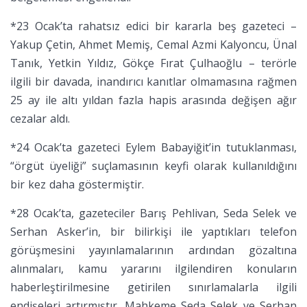
*23 Ocak’ta rahatsız edici bir kararla beş gazeteci –
Yakup Çetin, Ahmet Memiş, Cemal Azmi Kalyoncu, Ünal
Tanık, Yetkin Yıldız, Gökçe Fırat Çulhaoğlu – terörle
ilgili bir davada, inandırıcı kanıtlar olmamasına rağmen
25 ay ile altı yıldan fazla hapis arasında değişen ağır
cezalar aldı.
*24 Ocak’ta gazeteci Eylem Babayiğit’in tutuklanması,
“örgüt üyeliği” suçlamasının keyfi olarak kullanıldığını
bir kez daha göstermiştir.
*28 Ocak’ta, gazeteciler Barış Pehlivan, Seda Selek ve
Serhan Asker’in, bir bilirkişi ile yaptıkları telefon
görüşmesini yayınlamalarının ardından gözaltına
alınmaları, kamu yararını ilgilendiren konuların
haberleştirilmesine getirilen sınırlamalarla ilgili
endişeleri artırmıştır. Mahkeme Seda Selek ve Serhan