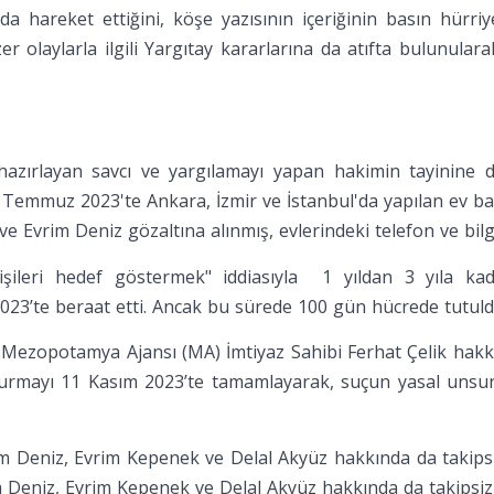
nda hareket ettiğini, köşe yazısının içeriğinin basın hürri
 olaylarla ilgili Yargıtay kararlarına da atıfta bulunularak
 hazırlayan savcı ve yargılamayı yapan hakimin tayinine 
Temmuz 2023'te Ankara, İzmir ve İstanbul'da yapılan ev baskı
ve Evrim Deniz gözaltına alınmış, evlerindeki telefon ve bil
işileri hedef göstermek" iddiasıyla 1 yıldan 3 yıla kad
23’te beraat etti. Ancak bu sürede 100 gün hücrede tutuld
e Mezopotamya Ajansı (MA) İmtiyaz Sahibi Ferhat Çelik hakkı
turmayı 11 Kasım 2023’te tamamlayarak, suçun yasal unsurla
m Deniz, Evrim Kepenek ve Delal Akyüz hakkında da takipsizli
im Deniz, Evrim Kepenek ve Delal Akyüz hakkında da takipsizli