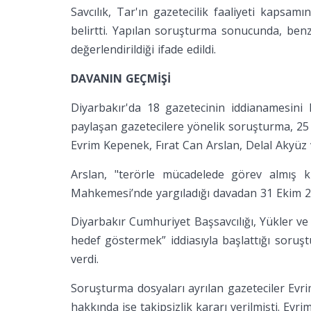
Savcılık, Tar'ın gazetecilik faaliyeti kapsamı
belirtti. Yapılan soruşturma sonucunda, benzer
değerlendirildiği ifade edildi.
DAVANIN GEÇMİŞİ
Diyarbakır'da 18 gazetecinin iddianamesini
paylaşan gazetecilere yönelik soruşturma, 25 
Evrim Kepenek, Fırat Can Arslan, Delal Akyüz 
Arslan, "terörle mücadelede görev almış k
Mahkemesi’nde yargıladığı davadan 31 Ekim 20
Diyarbakır Cumhuriyet Başsavcılığı, Yükler v
hedef göstermek” iddiasıyla başlattığı soruş
verdi.
Soruşturma dosyaları ayrılan gazeteciler Evri
hakkında ise takipsizlik kararı verilmişti. Evr