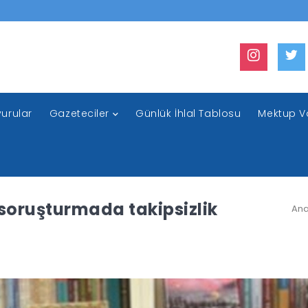
urular
Gazeteciler
Günlük İhlal Tablosu
Mektup V
 soruşturmada takipsizlik
Ana