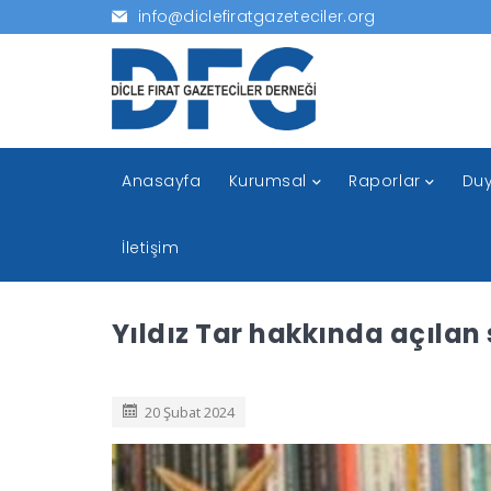
info@diclefiratgazeteciler.org
Anasayfa
Kurumsal
Raporlar
Duy
İletişim
Yıldız Tar hakkında açılan
20 Şubat 2024