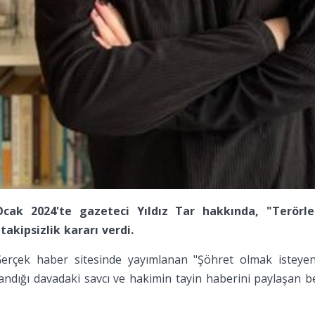
 Ocak 2024'te gazeteci Yıldız Tar hakkında, "Terörl
akipsizlik kararı verdi.
Gerçek haber sitesinde yayımlanan "Şöhret olmak isteyen
landığı davadaki savcı ve hakimin tayin haberini paylaşan b