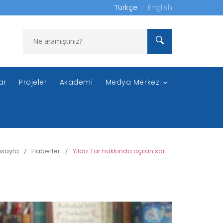
Türkçe
English
ar
Projeler
Akademi
Medya Merkezi
sayfa
/
Haberler
/
Yıldız Tar hakkında açılan soruşturmada takipsizlik