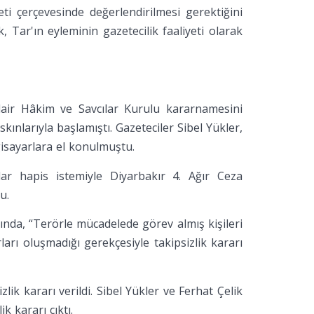
yeti çerçevesinde değerlendirilmesi gerektiğini
, Tar'ın eyleminin gazetecilik faaliyeti olarak
dair Hâkim ve Savcılar Kurulu kararnamesini
nlarıyla başlamıştı. Gazeteciler Sibel Yükler,
gisayarlara el konulmuştu.
ar hapis istemiyle Diyarbakır 4. Ağır Ceza
u.
nda, “Terörle mücadelede görev almış kişileri
rı oluşmadığı gerekçesiyle takipsizlik kararı
k kararı verildi. Sibel Yükler ve Ferhat Çelik
k kararı çıktı.