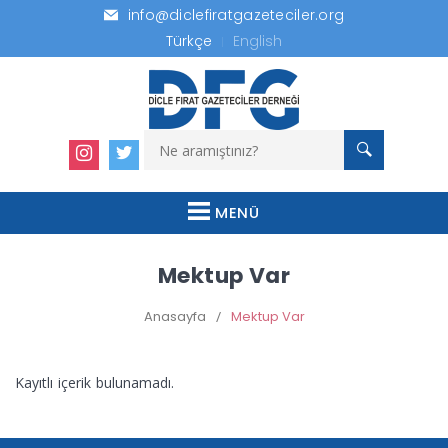
info@diclefiratgazeteciler.org
Türkçe
English
MENÜ
Mektup Var
Anasayfa
/
Mektup Var
Kayıtlı içerik bulunamadı.