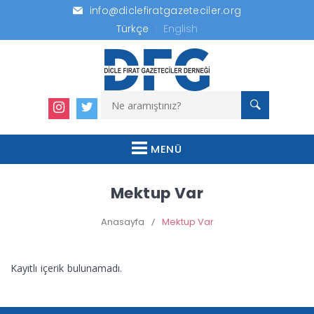
info@diclefiratgazeteciler.org
Türkçe
English
MENÜ
Mektup Var
Anasayfa
/
Mektup Var
Kayıtlı içerik bulunamadı.