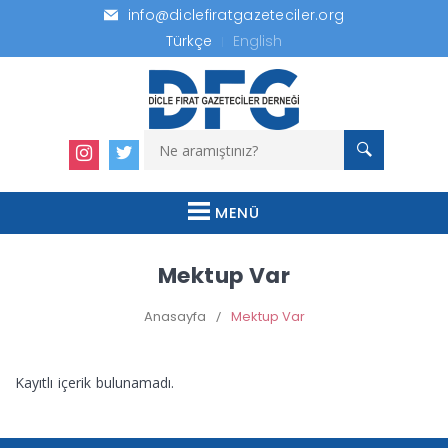
info@diclefiratgazeteciler.org
Türkçe
English
MENÜ
Mektup Var
Anasayfa
/
Mektup Var
Kayıtlı içerik bulunamadı.