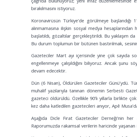
çağrıda bulunuyoruz; yeni infaz düzenlemesinde eş
bırakılmasını istiyoruz.
Koronavirüsün Türkiye’de görülmeye başlandığı 11 
alınmamasına ilişkin sosyal medya hesaplarından h
başlatıldı, gözaltılar gerçekleştirildi. Bu yaklaşım
Bu durum toplumun bir bütünen bastırılmak, sesinin k
Gazeteciler Mart ayı içerisinde yine çok sayıda so
engellenmeye çalışıldığını biliyoruz. Ancak şunu 
devam edecektir.
Dün (6 Nisan), Öldürülen Gazeteciler Günü’ydü. Türk
muhalif yazılarıyla tanınan dönemin Serbesti Gaz
gazeteci öldürüldü. Özellikle 90’lı yıllarla birlikte 
kez daha katledilen gazetecileri anıyor, Apê Musa’d
Aşağıda Dicle Fırat Gazeteciler Derneği’nin her a
Raporumuzda rakamsal verilerin haricinde yaşanan ihla