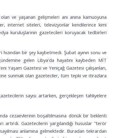
 olan ve yaşanan gelişmeleri anı anına kamuoyuna
 internet siteleri, televizyonlar kendilerince kimi
ya kuruluşlarının gazetecileri koruyacak tedbirleri
eri hızından bir şey kaybetmedi. Şubat ayının sonu ve
a gündemine gelen Libya’da hayatını kaybeden MİT
Yeni Yaşam Gazetesi ve Yeniçağ Gazetesi çalışanları,
ine sunmak olan gazeteciler, tüm tepki ve itirazlara
etecilerin sayısı artarken, gerçekleşen tahliyelere
umda cezaevlerinin boşaltılmasına dönük bir beklenti
artırdı. Gazetecilerin yargılandığı hususlar “terör
e sayılması anlamına gelmektedir. Buradan tekrardan