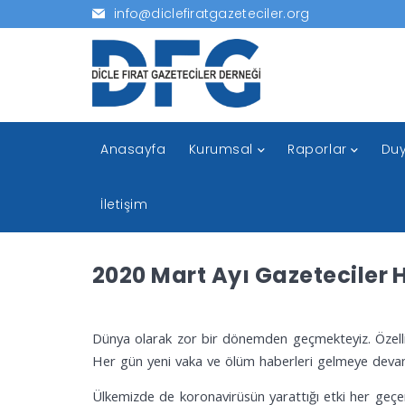
info@diclefiratgazeteciler.org
Anasayfa
Kurumsal
Raporlar
Duy
İletişim
2020 Mart Ayı Gazeteciler H
Dünya olarak zor bir dönemden geçmekteyiz. Özellikle
Her gün yeni vaka ve ölüm haberleri gelmeye devam 
Ülkemizde de koronavirüsün yarattığı etki her geçen