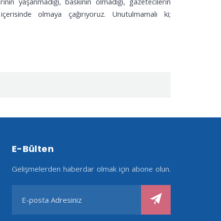
inin yaşanmadığı, baskının olmadığı, gazetecilerin
içerisinde olmaya çağırıyoruz. Unutulmamalı ki;
E-Bülten
Gelişmelerden haberdar olmak için abone olun.