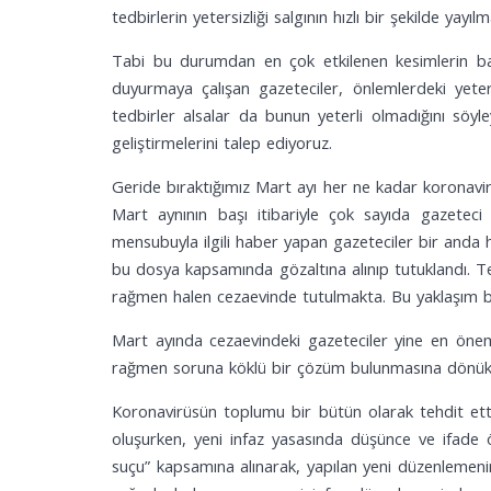
tedbirlerin yetersizliği salgının hızlı bir şekilde yayı
Tabi bu durumdan en çok etkilenen kesimlerin ba
duyurmaya çalışan gazeteciler, önlemlerdeki yeters
tedbirler alsalar da bunun yeterli olmadığını söyl
geliştirmelerini talep ediyoruz.
Geride bıraktığımız Mart ayı her ne kadar koronavirü
Mart aynının başı itibariyle çok sayıda gazetec
mensubuyla ilgili haber yapan gazeteciler bir anda 
bu dosya kapsamında gözaltına alınıp tutuklandı. Te
rağmen halen cezaevinde tutulmakta. Bu yaklaşım ba
Mart ayında cezaevindeki gazeteciler yine en öneml
rağmen soruna köklü bir çözüm bulunmasına dönük ça
Koronavirüsün toplumu bir bütün olarak tehdit ettiğ
oluşurken, yeni infaz yasasında düşünce ve ifade ö
suçu” kapsamına alınarak, yapılan yeni düzenlemeni