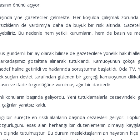
lmasının önünü açıyor.
şında yine gazeteciler gelmekte. Her koşulda çalışmak zorunda
izliklerin de yardımıyla daha da büyük bir risk altında. Gazeteler,
eyebiliriz. Bu nedenle hem yetkili kurumların, hem de basın ve med
s gündemli bir ay olarak bilinse de gazetecilere yönelik hak ihlall
i arkadaşımız gözaltına alınarak tutuklandı. Kamuoyunun çokç
hedef haline getirildi ve haklarında soruşturma başlatıldı. Oda TV, 
k suçları devlet tarafından gizlenen bir gerçeği kamuoyunun dikkat
sın ve ifade özgürlüğüne vurulmuş ağır bir darbedir.
i konuların başında geliyordu. Yeni tutuklamalarla cezaevindeki gaz
ğrılar yanıtsız kaldı.
i bir süreçte en riskli alanların başında cezaevleri geliyor. Topl
zgürlüğünü esas alan herhangi bir düzenlemenin olmayışı kaygıları 
n dışında tutulmuştur. Bu durum meslektaşlarımızın hayatının hiç