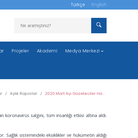
Türkçe
English
ar
Projeler
Akademi
Medya Merkezi
r
/
Aylık Raporlar
/
2020 Mart Ayı Gazeteciler Hak İhlalleri Raporu
oronavirüs salgını, tüm insanlığı etkisi altına aldı.
 Sağlık sistemindeki eksiklikler ve hükümetin aldığı