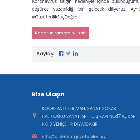
Koronavirüs salgını nedeniyle içinde bulunduğumuz
özgürce yazabildiği bir gelecek diliyoruz. Ayr
#GazetecilikSuçDeğildir
Raporun tamamını indir
Paylaş:
Bize Ulaşın
KOOPERATİFLER MAH. SANAT SOKAK
HALİTOĞLU SANAT APT. DIŞ KAPI NO:17 İÇ KAPI
NO:3 YENİŞEHİR DİYARBAKIR
info@diclefiratgazeteciler.org