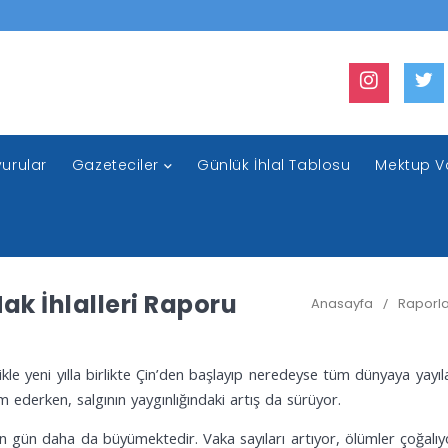
urular
Gazeteciler
Günlük İhlal Tablosu
Mektup V
ak İhlalleri Raporu
Anasayfa
/
Raporla
 yeni yılla birlikte Çin’den başlayıp neredeyse tüm dünyaya yayılan k
ederken, salgının yaygınlığındaki artış da sürüyor.
 gün daha da büyümektedir. Vaka sayıları artıyor, ölümler çoğalıyor.