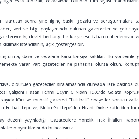
itliğin esas alınarak, cezaevinde bulunan tüm siyasi mahpusların
Mart’tan sonra yine ilginç baskı, gözaltı ve soruşturmalara tanı
aber, veri ve bilgi paylaşımında bulunan gazeteciler ve çok sayı
 da gösteriyor ki, devlet herhangi bir karşı sese tahammül edemiyor 
ısılmak istendiğinin, açık göstergesidir.
ruşturma, dava ve cezalarla karşı karşıya kaldılar. Bu yöntemle g
söylemekte yarar var; gazeteciler ne pahasına olursa olsun, konu
iye, öldürülen gazeteciler sıralamasında dünyada liste başında bul
etesi Çalışanı Hasan Fehmi Bey’in 6 Nisan 1909’da Galata Köprü
çok sayıda Kürt ve muhalif gazeteci “faili belli” cinayetler sonucu k
an Ferhat Tepe’ye, Metin Göktepe’den Hrant Dink’e katledilen tüm g
y düzenli yayınladığı “Gazatecilere Yönelik Hak İhlalleri Raporu
llerin ayrıntılarını da bulacaksınız.