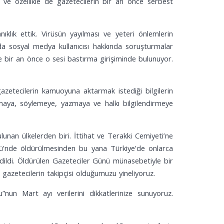
 ve özellikle de gazetecilerin bir an önce serbest
klık ettik. Virüsün yayılması ve yeteri önlemlerin
da sosyal medya kullanıcısı hakkında soruşturmalar
ve bir an önce o sesi bastırma girişiminde bulunuyor.
azetecilerin kamuoyuna aktarmak istediği bilgilerin
şmaya, söylemeye, yazmaya ve halkı bilgilendirmeye
unan ülkelerden biri. İttihat ve Terakki Cemiyeti’ne
sü’nde öldürülmesinden bu yana Türkiye’de onlarca
atledildi. Öldürülen Gazeteciler Günü münasebetiyle bir
azetecilerin takipçisi olduğumuzu yineliyoruz.
”nun Mart ayı verilerini dikkatlerinize sunuyoruz.