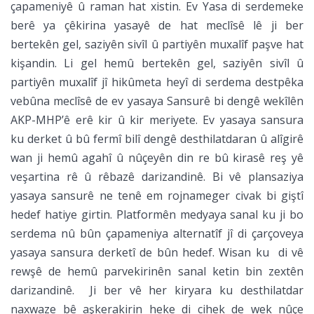
çapameniyê û raman hat xistin. Ev Yasa di serdemeke
berê ya çêkirina yasayê de hat meclîsê lê ji ber
bertekên gel, saziyên sivîl û partiyên muxalîf paşve hat
kişandin. Li gel hemû bertekên gel, saziyên sivîl û
partiyên muxalîf jî hikûmeta heyî di serdema destpêka
vebûna meclîsê de ev yasaya Sansurê bi dengê wekîlên
AKP-MHP’ê erê kir û kir meriyete. Ev yasaya sansura
ku derket û bû fermî bilî dengê desthilatdaran û alîgirê
wan ji hemû agahî û nûçeyên din re bû kirasê reş yê
veşartina rê û rêbazê darizandinê. Bi vê plansaziya
yasaya sansurê ne tenê em rojnameger civak bi giştî
hedef hatiye girtin. Platformên medyaya sanal ku ji bo
serdema nû bûn çapameniya alternatîf jî di çarçoveya
yasaya sansura derketî de bûn hedef. Wisan ku di vê
rewşê de hemû parvekirinên sanal ketin bin zextên
darizandinê. Ji ber vê her kiryara ku desthilatdar
naxwaze bê aşkerakirin heke di cihek de wek nûçe