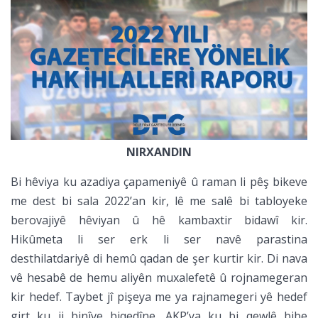
NIRXANDIN
Bi hêviya ku azadiya çapameniyê û raman li pêş bikeve
me dest bi sala 2022’an kir, lê me salê bi tabloyeke
berovajiyê hêviyan û hê kambaxtir bidawî kir.
Hikûmeta li ser erk li ser navê parastina
desthilatdariyê di hemû qadan de şer kurtir kir. Di nava
vê hesabê de hemu aliyên muxalefetê û rojnamegeran
kir hedef. Taybet jî pişeya me ya rajnamegeri yê hedef
girt ku ji binîve biqedîne. AKP’ya ku bi qewlê bibe