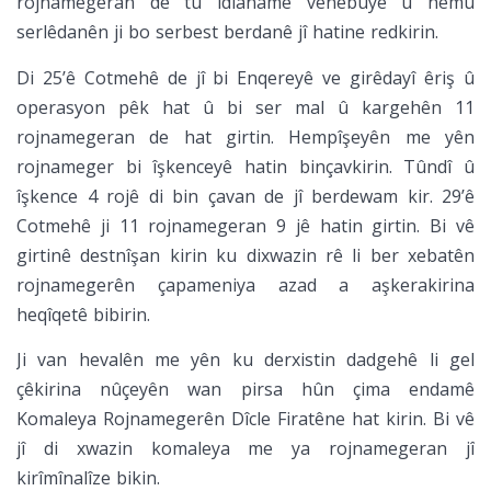
rojnamegeran de tu îdianame venebûye û hemû
serlêdanên ji bo serbest berdanê jî hatine redkirin.
Di 25’ê Cotmehê de jî bi Enqereyê ve girêdayî êriş û
operasyon pêk hat û bi ser mal û kargehên 11
rojnamegeran de hat girtin. Hempîşeyên me yên
rojnameger bi îşkenceyê hatin binçavkirin. Tûndî û
îşkence 4 rojê di bin çavan de jî berdewam kir. 29’ê
Cotmehê ji 11 rojnamegeran 9 jê hatin girtin. Bi vê
girtinê destnîşan kirin ku dixwazin rê li ber xebatên
rojnamegerên çapameniya azad a aşkerakirina
heqîqetê bibirin.
Ji van hevalên me yên ku derxistin dadgehê li gel
çêkirina nûçeyên wan pirsa hûn çima endamê
Komaleya Rojnamegerên Dîcle Firatêne hat kirin. Bi vê
jî di xwazin komaleya me ya rojnamegeran jî
kirîmînalîze bikin.