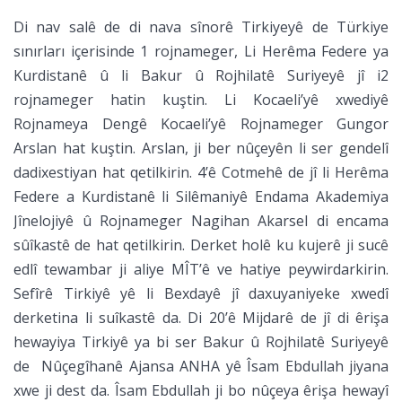
Di nav salê de di nava sînorê Tirkiyeyê de Türkiye
sınırları içerisinde 1 rojnameger, Li Herêma Federe ya
Kurdistanê û li Bakur û Rojhilatê Suriyeyê jî i2
rojnameger hatin kuştin. Li Kocaeli’yê xwediyê
Rojnameya Dengê Kocaeli’yê Rojnameger Gungor
Arslan hat kuştin. Arslan, ji ber nûçeyên li ser gendelî
dadixestiyan hat qetilkirin. 4’ê Cotmehê de jî li Herêma
Federe a Kurdistanê li Silêmaniyê Endama Akademiya
Jînelojiyê û Rojnameger Nagihan Akarsel di encama
sûîkastê de hat qetilkirin. Derket holê ku kujerê ji sucê
edlî tewambar ji aliye MÎT’ê ve hatiye peywirdarkirin.
Sefîrê Tirkiyê yê li Bexdayê jî daxuyaniyeke xwedî
derketina li suîkastê da. Di 20’ê Mijdarê de jî di êrişa
hewayiya Tirkiyê ya bi ser Bakur û Rojhilatê Suriyeyê
de Nûçegîhanê Ajansa ANHA yê Îsam Ebdullah jiyana
xwe ji dest da. Îsam Ebdullah ji bo nûçeya êrişa hewayî