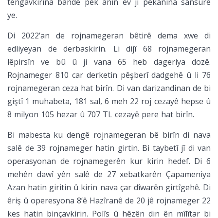
tengavkirina bandê pêk anîn ev jî pêkanîna sansurê
ye.
Di 2022’an de rojnamegeran bêtirê dema xwe di
edliyeyan de derbaskirin. Li dijî 68 rojnamegeran
lêpirsîn ve bû û ji vana 65 heb dageriya dozê.
Rojnameger 810 car derketin pêşberî dadgehê û li 76
rojnamegeran ceza hat birîn. Di van darizandinan de bi
giştî 1 muhabeta, 181 sal, 6 meh 22 roj cezayê hepse û
8 milyon 105 hezar û 707 TL cezayê pere hat birîn.
Bi mabesta ku dengê rojnamegeran bê birîn di nava
salê de 39 rojnameger hatin girtin. Bi taybetî jî di van
operasyonan de rojnamegerên kur kirin hedef. Di 6
mehên dawî yên salê de 27 xebatkarên Çapameniya
Azan hatin giritin û kirin nava çar dîwarên girtîgehê. Di
êriş û operesyona 8’ê Hazîranê de 20 jê rojnameger 22
kes hatin binçavkirin. Polîs û hêzên din ên mîlîtar bi