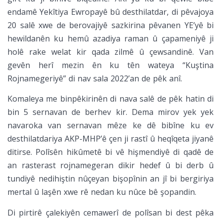
endamê Yekîtiya Ewropayê bû desthilatdar, di pêvajoya
20 salê xwe de berovajiyê sazkirina pêvanen YE’yê bi
hewildanên ku hemû azadiya raman û çapameniyê ji
holê rake welat kir qada zilmê û çewsandinê. Van
gevên herî mezin ên ku tên wateya “Kuştina
Rojnamegeriyê” di nav sala 2022’an de pêk anî.
Komaleya me binpêkirinên di nava salê de pêk hatin di
bin 5 sernavan de berhev kir. Dema mirov yek yek
navaroka van sernavan mêze ke dê bibîne ku ev
desthilatdariya AKP-MHP’ê çen ji rastî û heqîqeta jiyanê
ditirse. Polîsên hikûmetê bi vê hişmendiyê di qadê de
an rasterast rojnamegeran dikir hedef û bi derb û
tundiyê nedihiştin nûçeyan bişopînin an jî bi bergiriya
mertal û laşên xwe rê nedan ku nûce bê şopandin.
Di pirtirê çalekiyên cemawerî de polîsan bi dest pêka