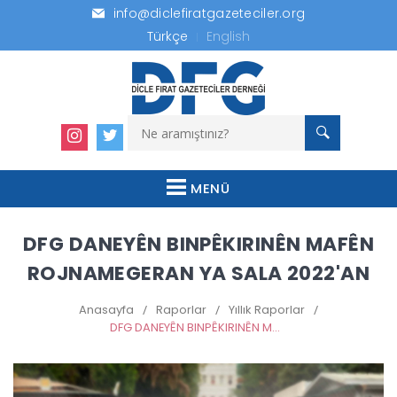
info@diclefiratgazeteciler.org
Türkçe
English
MENÜ
DFG DANEYÊN BINPÊKIRINÊN MAFÊN
ROJNAMEGERAN YA SALA 2022'AN
Anasayfa
/
Raporlar
/
Yıllık Raporlar
/
DFG DANEYÊN BINPÊKIRINÊN MAFÊN ROJNAMEGERAN YA SALA 2022'AN