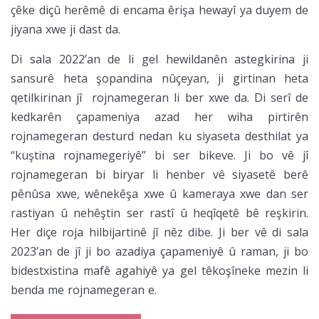
çêke diçû herêmê di encama êrişa hewayî ya duyem de
jiyana xwe ji dast da.
Di sala 2022’an de li gel hewildanên astegkirina ji
sansurê heta şopandina nûçeyan, ji girtinan heta
qetilkirinan jî rojnamegeran li ber xwe da. Di serî de
kedkarên çapameniya azad her wiha pirtirên
rojnamegeran desturd nedan ku siyaseta desthilat ya
“kuştina rojnamegeriyê” bi ser bikeve. Ji bo vê jî
rojnamegeran bi biryar li henber vê siyasetê berê
pênûsa xwe, wênekêşa xwe û kameraya xwe dan ser
rastiyan û nehêştin ser rastî û heqîqetê bê reşkirin.
Her diçe roja hilbijartinê jî nêz dibe. Ji ber vê di sala
2023’an de jî ji bo azadiya çapameniyê û raman, ji bo
bidestxistina mafê agahiyê ya gel têkoşîneke mezin li
benda me rojnamegeran e.