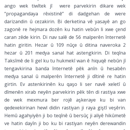
ango wek tiwîtek jî were parvekirin dikare wek
“propagandaya rêxistinê” di dadgehan de were
darizandin û cezakirin. Bi derketina vê yasayê an go
zagonê re hejmara dozên ku hatin vebûn li xwe çend
caran zêde kirin. Di nav salê de 56 malperên înternetê
hatin giritin. Hezar û 109 nûçe û ditina naveroka 2
hezar û 201 medya sanal hat astengkirin. Di teqîna
Taksîmê de li gel ku tu hukmekî wan ê hiquqê nebûn jî
tengavkirina banda înternetê pêk anîn û hesabên
medya sanal û malperên înternetê ji dîtinê re hatin
girtin. Ev astenkirinên ku qaşo li ser navê xeletî û
dîmenên xirab neyên parvekirin pêk tên di rastiya xwe
de wek mexmura ber rojê aşkeraye ku bi van
qedexekirinan hewl didin rastiyan ji raya giştî veşêrin.
Hemû agahyiyên ji bo teqînê û bersûç ji aliyê hikûmetê
ve hatin dayîn ji bo ku bi rastiyan neyên derewandin