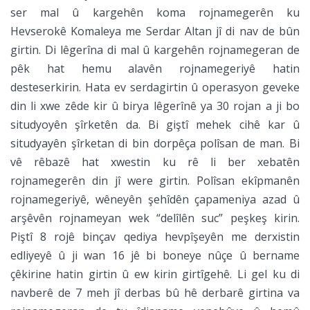
ser mal û kargehên koma rojnamegerên ku
Hevserokê Komaleya me Serdar Altan jî di nav de bûn
girtin. Di lêgerîna di mal û kargehên rojnamegeran de
pêk hat hemu alavên rojnamegeriyê hatin
desteserkirin. Hata ev serdagirtin û operasyon geveke
din li xwe zêde kir û birya lêgerînê ya 30 rojan a ji bo
situdyoyên şîrketên da. Bi giştî mehek cihê kar û
situdyayên şîrketan di bin dorpêça polîsan de man. Bi
vê rêbazê hat xwestin ku rê li ber xebatên
rojnamegerên din jî were girtin. Polîsan ekîpmanên
rojnamegeriyê, wêneyên şehîdên çapameniya azad û
arşêvên rojnameyan wek “delîlên suc” peşkeş kirin.
Piştî 8 rojê binçav qediya hevpîşeyên me derxistin
edliyeyê û ji wan 16 jê bi boneye nûçe û bername
çêkirine hatin girtin û ew kirin girtîgehê. Li gel ku di
navberê de 7 meh jî derbas bû hê derbarê girtina va