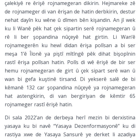
çalekiyê re êrişê rojnamegeran dikirin. Hejmareke zê
de rojnameger di van êrişan de hatin derbkirin, destur
nehat dayîn ku wêne û dîmen bên kişandin. An jî wek
ku li Wanê pêk hat çek sipartin serê rojnamegeran û
rê li ber şopandina nûçeyê hat girtin. Li Wan’ê
rojnamegerên ku hewl didan êrişa polîsan a bi ser
meşa 1’ê Îlonê ya piştî mîtîngê pêk dihat bişopînin
rastî êrişa polîsan hatin. Polîs di wê êrişê de bir ser
hemu rojnamegeran de girt û çek sipart serê wan û
wan bi gefa kuştinê tirsand. Di yekserê salê de bi
kêmanê 132 car şopandina nûçeyê ya rojnamegeran
hat astengkirin, di van bergiriyan de kêmtir 65
rojnameger rastî êrişê hatin.
Di sala 2022’an de derbeya herî mezin bi derxistina
yasaya ku bi navê “Yasaya Dezenformasyonê” ku di
rastiya xwe de Yasaya Sansurê ye derket li azadiya