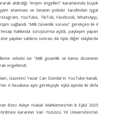
arak aldırdığı “erişim engelleri” kararlarında büyük
ayyım atanması ve binanın polisler tarafından işgal
, Instagram, YouTube, TikTok, Facebook, WhatsApp,
im sağlandı. ‘Milli Güvenlik sorunu” gerekçesi ile il
n 36 hesap hakkında soruşturma açıldı, paylaşım yapan
zine yapılan saldırısı sonrası da tıpkı diğer olaylarda
lleme sebebi ise “Milli güvenlik ve kamu düzeninin
rak engellendi.
sapları, Gazeteci Yazar Can Dündar’ın YouTube kanalı,
nın X hesabına aynı gerekçeyle eylül ayında iki defa
Van 8’inci Asliye Hukuk Mahkemesi’nin 8 Eylül 2025
irilmesi kararının Van Yüzüncü Yıl Üniversitesi’nin