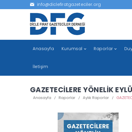
info@diclefiratgazeteciler.org
Anasayfa
Kurumsal
Raporlar
Duy
İletişim
GAZETECİLERE YÖNELİK EYLÜ
Anasayfa
/
Raporlar
/
Aylık Raporlar
/