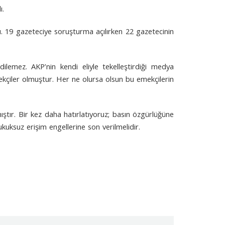
ı.
ı. 19 gazeteciye soruşturma açılırken 22 gazetecinin
lemez. AKP’nin kendi eliyle tekelleştirdiği medya
 emekçiler olmuştur. Her ne olursa olsun bu emekçilerin
tır. Bir kez daha hatırlatıyoruz; basın özgürlüğüne
kuksuz erişim engellerine son verilmelidir.