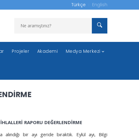
Türkçe
English
ar
Projeler
Akademi
Medya Merkezi
LENDİRME
 İHLALLERİ RAPORU DEĞERLENDİRME
 alındığı bir ayı geride bıraktık. Eylül ayı, Bilgi