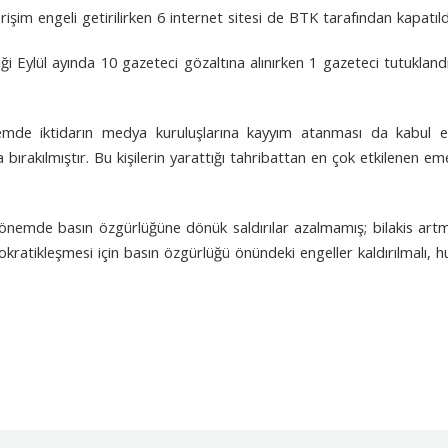
im engeli getirilirken 6 internet sitesi de BTK tarafından kapatıld
 Eylül ayında 10 gazeteci gözaltına alınırken 1 gazeteci tutukland
emde iktidarın medya kuruluşlarına kayyım atanması da kabul edi
fına bırakılmıştır. Bu kişilerin yarattığı tahribattan en çok etkilenen
önemde basın özgürlüğüne dönük saldırılar azalmamış; bilakis artmış
atikleşmesi için basın özgürlüğü önündeki engeller kaldırılmalı, hu