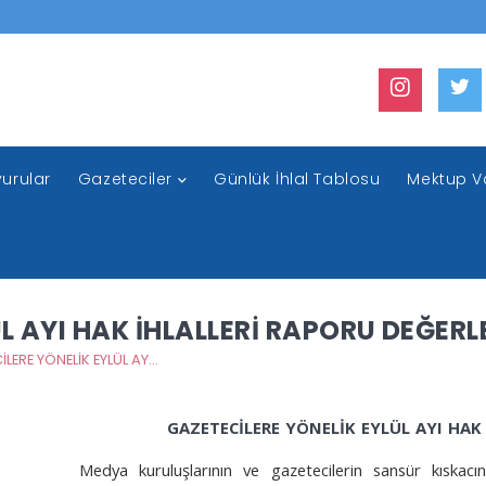
urular
Gazeteciler
Günlük İhlal Tablosu
Mektup V
L AYI HAK İHLALLERİ RAPORU DEĞER
GAZETECİLERE YÖNELİK EYLÜL AYI HAK İHLALLERİ RAPORU DEĞERLENDİRME
GAZETECİLERE YÖNELİK EYLÜL AYI HAK
Medya kuruluşlarının ve gazetecilerin sansür kıskacına