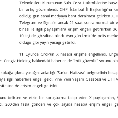
Teknolojileri Kurumunun Sulh Ceza Hakimliklerine başvur
bir artış gözlemlendi. CHP İstanbul İl Başkanlığı’na k
edildiği gün sanal medyaya bant daralması gelirken X
Telegram ve Signal’e ancak 21 saat sonra normal bir eriş
binası ile ilgili paylaşımlara erişim engelli getirilirke
10 kişi de gözaltına alındı. Aynı gün İzmir’de polis merke
olduğu gibi yayın yasağı getirildi.
11 Eylül’de Grok’un X hesabı erişime engellendi. Enge
e Cengiz Holding hakkındaki haberler de “milli güvenlik” sorunu ola
n sokağa çıkma yasağını anlattığı “Sur’un Hafızası” belgeselinin he
la ilgili haberlere engel geldi. Yine Yeni Yaşam Gazetesi ve ETHA’
itesine de erişim engeli getirildi.
unu belirten ve etkin bir soruşturma talep eden X paylaşımları, 
endi. 200’den fazla gönderi ve çok sayıda hesaba erişim engeli get