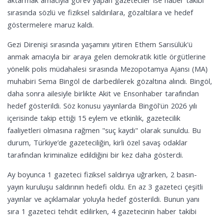
aktarmak amacıyla görev yapan gazeteciler ise haber takibi
sırasında sözlü ve fiziksel saldırılara, gözaltılara ve hedef
göstermelere maruz kaldı.
Gezi Direnişi sırasında yaşamını yitiren Ethem Sarısülük'ü
anmak amacıyla bir araya gelen demokratik kitle örgütlerine
yönelik polis müdahalesi sırasında Mezopotamya Ajansı (MA)
muhabiri Sema Bingöl de darbedilerek gözaltına alındı. Bingöl,
daha sonra ailesiyle birlikte Akit ve Ensonhaber tarafından
hedef gösterildi. Söz konusu yayınlarda Bingöl'ün 2026 yılı
içerisinde takip ettiği 15 eylem ve etkinlik, gazetecilik
faaliyetleri olmasına rağmen "suç kaydı" olarak sunuldu. Bu
durum, Türkiye’de gazeteciliğin, kirli özel savaş odaklar
tarafından kriminalize edildiğini bir kez daha gösterdi.
Ay boyunca 1 gazeteci fiziksel saldırıya uğrarken, 2 basın-
yayın kuruluşu saldırının hedefi oldu. En az 3 gazeteci çeşitli
yayınlar ve açıklamalar yoluyla hedef gösterildi. Bunun yanı
sıra 1 gazeteci tehdit edilirken, 4 gazetecinin haber takibi