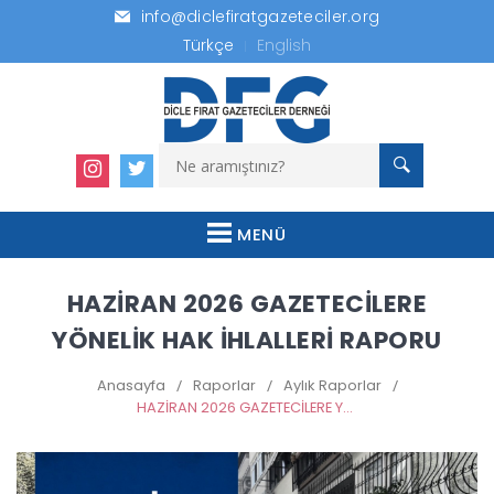
info@diclefiratgazeteciler.org
Türkçe
English
MENÜ
HAZİRAN 2026 GAZETECİLERE
YÖNELİK HAK İHLALLERİ RAPORU
Anasayfa
/
Raporlar
/
Aylık Raporlar
/
HAZİRAN 2026 GAZETECİLERE YÖNELİK HAK İHLALLERİ RAPORU