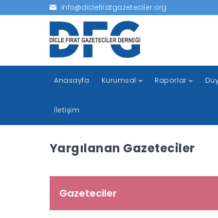
info@diclefiratgazeteciler.org
Anasayfa
Kurumsal
Raporlar
Duy
İletişim
Yargılanan Gazeteciler
Gazeteciler