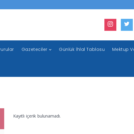
urular
Gazeteciler
Günlük İhlal Tablosu
Mektup V
Kayıtlı içerik bulunamadı.