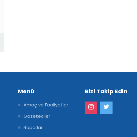
Menü
Bizi Takip Edin
Amaç ve Faaliyetler
Gazeteciler
Raporlar