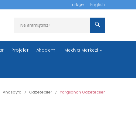
Türkçe
English
ar
Projeler
Akademi
Medya Merkezi
Anasayfa
/
Gazeteciler
/
Yargılanan Gazeteciler