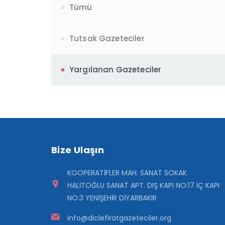
Tümü
Tutsak Gazeteciler
Yargılanan Gazeteciler
Bize Ulaşın
KOOPERATİFLER MAH. SANAT SOKAK
HALİTOĞLU SANAT APT. DIŞ KAPI NO:17 İÇ KAPI
NO:3 YENİŞEHİR DİYARBAKIR
info@diclefiratgazeteciler.org