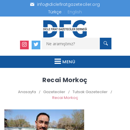
info@diclefiratgazeteciler.org
Türkçe
English
MENÜ
Recai Morkoç
Anasayfa
/
Gazeteciler
/
Tutsak Gazeteciler
/
Recai Morkoç