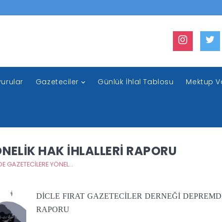
urular
Gazeteciler
Günlük İhlal Tablosu
Mektup V
NELİK HAK İHLALLERİ RAPORU
DEPREMDE GAZETECİLERE YÖNELİK HAK İHLALLERİ RAPORU
DİCLE FIRAT GAZETECİLER DERNEĞİ DEPREMD
RAPORU