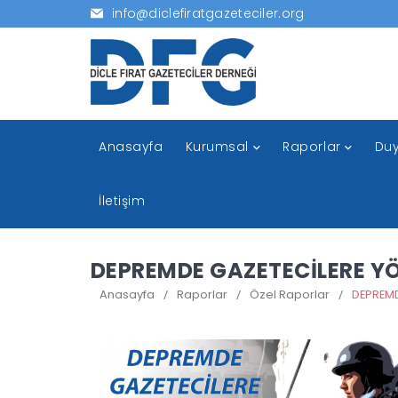
info@diclefiratgazeteciler.org
Anasayfa
Kurumsal
Raporlar
Duy
İletişim
DEPREMDE GAZETECİLERE YÖ
Anasayfa
/
Raporlar
/
Özel Raporlar
/