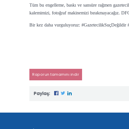
Tüm bu engelleme, baskı ve sansüre rağmen gazetecile
kalemimizi, fotoğraf makinemizi bırakmayacağız. DFG 
Bir kez daha vurguluyoruz: #GazetecilikSuçDeğildir
Raporun tamamını indir
Paylaş: