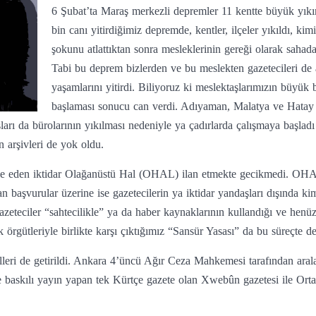
6 Şubat’ta Maraş merkezli depremler 11 kentte büyük yıkı
bin canı yitirdiğimiz depremde, kentler, ilçeler yıkıldı, kim
şokunu atlattıktan sonra mesleklerinin gereği olarak sahad
Tabi bu deprem bizlerden ve bu meslekten gazetecileri de 
yaşamlarını yitirdi. Biliyoruz ki meslektaşlarımızın büyük
başlaması sonucu can verdi. Adıyaman, Malatya ve Hatay b
arı da bürolarının yıkılması nedeniyle ya çadırlarda çalışmaya başladı 
n arşivleri de yok oldu.
 eden iktidar Olağanüstü Hal (OHAL) ilan etmekte gecikmedi. OHAL il
an başvurular üzerine ise gazetecilerin ya iktidar yandaşları dışında ki
 gazeteciler “sahtecilikle” ya da haber kaynaklarının kullandığı ve henü
örgütleriyle birlikte karşı çıktığımız “Sansür Yasası” da bu süreçte 
leri de getirildi. Ankara 4’üncü Ağır Ceza Mahkemesi tarafından aralar
de baskılı yayın yapan tek Kürtçe gazete olan Xwebûn gazetesi ile Or