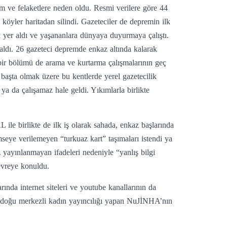
m ve felaketlere neden oldu. Resmi verilere göre 44
i köyler haritadan silindi. Gazeteciler de depremin ilk
a yer aldı ve yaşananlara dünyaya duyurmaya çalıştı.
aldı. 26 gazeteci depremde enkaz altında kalarak
 bir bölümü de arama ve kurtarma çalışmalarının geç
aşta olmak üzere bu kentlerde yerel gazetecilik
ya da çalışamaz hale geldi. Yıkımlarla birlikte
e birlikte de ilk iş olarak sahada, enkaz başlarında
mseye verilemeyen “turkuaz kart” taşımaları istendi ya
z yayınlanmayan ifadeleri nedeniyle “yanlış bilgi
devreye konuldu.
ında internet siteleri ve youtube kanallarının da
tadoğu merkezli kadın yayıncılığı yapan NuJİNHA’nın