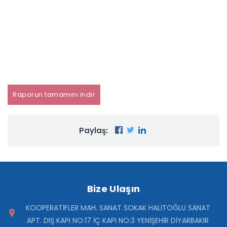
Raporun tamamını indir
Paylaş:
Bize Ulaşın
KOOPERATİFLER MAH. SANAT SOKAK HALİTOĞLU SANAT
APT. DIŞ KAPI NO:17 İÇ KAPI NO:3 YENİŞEHİR DİYARBAKIR