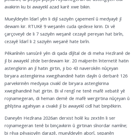
avakirin ku bi awayekî azad karê xwe bikin.
Mueyîdeyên îdarî yên li dijî saziyên çapemenî û medyayê jî
dewam kir. RTUKê 9 weşanên cuda qedexe kirin. Di vê
çarçoveyê de li 7 saziyên weşanê cezayê pereyan hat birîn,
cezayê îdarî li 2 saziyên weşanê hate birîn.
Pêkanînên sansûrê yên di qada dîjîtal de di meha Hezîranê de
jî bi awayekî zêde berdewam kir. 20 malperên înternetê hatin
astengkirin an jî hatin girtin, ji bo 43 naverokên nûçeyan
biryara astengkirina xwegihandinê hatin dayîn û derbarê 126
parvekirinên medyaya civakî de biryara astengkirina
xwegihandinê hat girtin. Bi vî rengî ne tenê mafê xebatê yê
rojnamegeran, di heman demê de mafê wergirtina nûçeyan û
gihîştina agahiyan a civakê jî bi awayekî cidî hat binpêkirin.
Daneyên Hezîrana 2026an derxist holê ku zextên li ser
rojnamegeran tenê bi binçavkirin û girtinan sînordar namîne;
bi rêya pêvajoyên darazê, mueyîdeyên aborî, sepanên