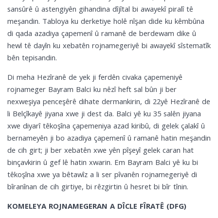
sansûrê û astengiyên gihandina dîjîtal bi awayekî piralî tê
meşandin. Tabloya ku derketiye holê nîşan dide ku kêmbûna
di qada azadiya çapemenî û ramanê de berdewam dike û
hewl tê dayîn ku xebatên rojnamegeriyê bi awayekî sîstematîk
bên tepisandin.
Di meha Hezîranê de yek ji ferdên civaka çapemeniyê
rojnameger Bayram Balci ku nêzî heft sal bûn ji ber
nexweşiya penceşêrê dihate dermankirin, di 22yê Hezîranê de
li Belçîkayê jiyana xwe ji dest da. Balci yê ku 35 salên jiyana
xwe diyarî têkoşîna çapemeniya azad kiribû, di gelek çalakî û
bernameyên ji bo azadiya çapemenî û ramanê hatin meşandin
de cih girt; ji ber xebatên xwe yên pîşeyî gelek caran hat
binçavkirin û gef lê hatin xwarin. Em Bayram Balci yê ku bi
têkoşîna xwe ya bêtawîz a li ser pîvanên rojnamegeriyê di
bîranînan de cih girtiye, bi rêzgirtin û hesret bi bîr tînin.
KOMELEYA ROJNAMEGERAN A DÎCLE FÎRATÊ (DFG)