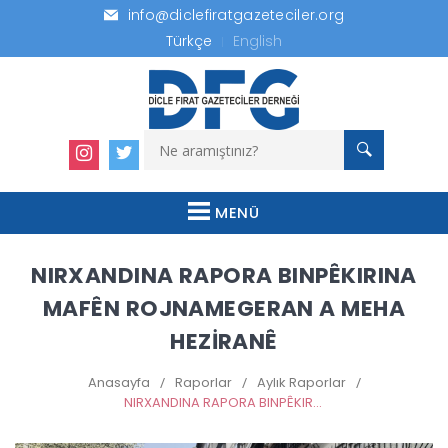
info@diclefiratgazeteciler.org
Türkçe
English
MENÜ
NIRXANDINA RAPORA BINPÊKIRINA
MAFÊN ROJNAMEGERAN A MEHA
HEZİRANÊ
Anasayfa
/
Raporlar
/
Aylık Raporlar
/
NIRXANDINA RAPORA BINPÊKIRINA MAFÊN ROJNAMEGERAN A MEHA HEZİRANÊ