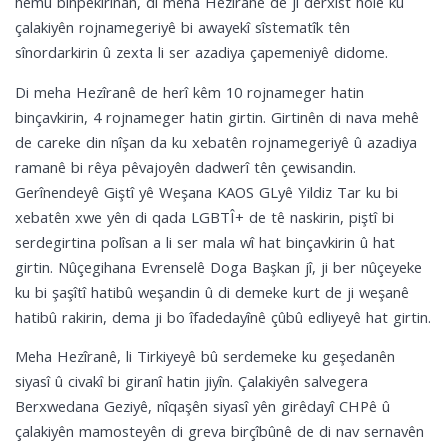
hemû binpêkirinan, di meha Hezîranê de jî derxist holê ku
çalakiyên rojnamegeriyê bi awayekî sîstematîk tên
sînordarkirin û zexta li ser azadiya çapemeniyê didome.
Di meha Hezîranê de herî kêm 10 rojnameger hatin
binçavkirin, 4 rojnameger hatin girtin. Girtinên di nava mehê
de careke din nîşan da ku xebatên rojnamegeriyê û azadiya
ramanê bi rêya pêvajoyên dadwerî tên çewisandin.
Gerînendeyê Giştî yê Weşana KAOS GLyê Yildiz Tar ku bi
xebatên xwe yên di qada LGBTÎ+ de tê naskirin, piştî bi
serdegirtina polîsan a li ser mala wî hat binçavkirin û hat
girtin. Nûçegihana Evrenselê Doga Başkan jî, ji ber nûçeyeke
ku bi şaşîtî hatibû weşandin û di demeke kurt de ji weşanê
hatibû rakirin, dema ji bo îfadedayînê çûbû edliyeyê hat girtin.
Meha Hezîranê, li Tirkiyeyê bû serdemeke ku geşedanên
siyasî û civakî bi giranî hatin jiyîn. Çalakiyên salvegera
Berxwedana Geziyê, nîqaşên siyasî yên girêdayî CHPê û
çalakiyên mamosteyên di greva birçîbûnê de di nav sernavên