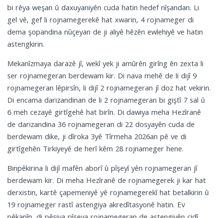
bi rêya weşan û daxuyaniyên cuda hatin hedef nîşandan. Li
gel vê, gef li rojnamegerekê hat xwarin, 4 rojnameger di
dema şopandina nûçeyan de ji aliyê hêzên ewlehiyê ve hatin
astengkirin.
Mekanîzmaya darazê jî, wekî yek ji amûrên girîng ên zexta li
ser rojnamegeran berdewam kir. Di nava mehê de li dijî 9
rojnamegeran lêpirsîn, li dijî 2 rojnamegeran jî doz hat vekirin.
Di encama darizandinan de li 2 rojnamegeran bi giştî 7 sal û
6 meh cezayê girtîgehê hat birîn. Di dawiya meha Hezîranê
de darizandina 36 rojnamegeran di 22 dosyayên cuda de
berdewam dike, ji dîroka 3yê Tîrmeha 2026an pê ve di
girtîgehên Tirkiyeyê de herî kêm 28 rojnameger hene.
Binpêkirina li dijî mafên aborî û pîşeyî yên rojnamegeran jî
berdewam kir. Di meha Hezîranê de rojnamegerek ji kar hat
derxistin, kartê çapemeniyê yê rojnamegerekî hat betalkirin û
19 rojnameger rastî astengiya akredîtasyonê hatin. Ev
pêkanîn, di pêşiya pîşeya rojnamegeran de astengiyên cidî