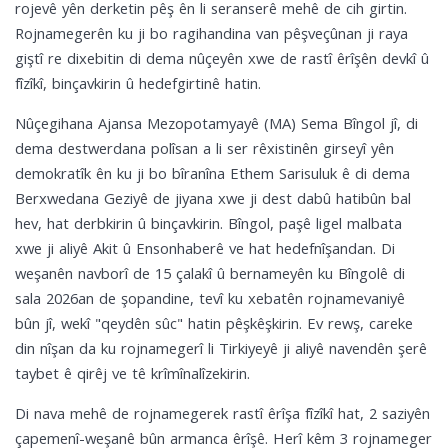
rojevê yên derketin pêş ên li seranserê mehê de cih girtin.
Rojnamegerên ku ji bo ragihandina van pêşveçûnan ji raya
giştî re dixebitin di dema nûçeyên xwe de rastî êrîşên devkî û
fîzîkî, binçavkirin û hedefgirtinê hatin.
Nûçegihana Ajansa Mezopotamyayê (MA) Sema Bîngol jî, di
dema destwerdana polîsan a li ser rêxistinên girseyî yên
demokratîk ên ku ji bo bîranîna Ethem Sarisuluk ê di dema
Berxwedana Geziyê de jiyana xwe ji dest dabû hatibûn bal
hev, hat derbkirin û binçavkirin. Bîngol, paşê ligel malbata
xwe ji aliyê Akit û Ensonhaberê ve hat hedefnîşandan. Di
weşanên navborî de 15 çalakî û bernameyên ku Bîngolê di
sala 2026an de şopandine, tevî ku xebatên rojnamevaniyê
bûn jî, wekî "qeydên sûc" hatin pêşkêşkirin. Ev rewş, careke
din nîşan da ku rojnamegerî li Tirkiyeyê ji aliyê navendên şerê
taybet ê qirêj ve tê krîmînalîzekirin.
Di nava mehê de rojnamegerek rastî êrîşa fîzîkî hat, 2 saziyên
çapemenî-weşanê bûn armanca êrîşê. Herî kêm 3 rojnameger