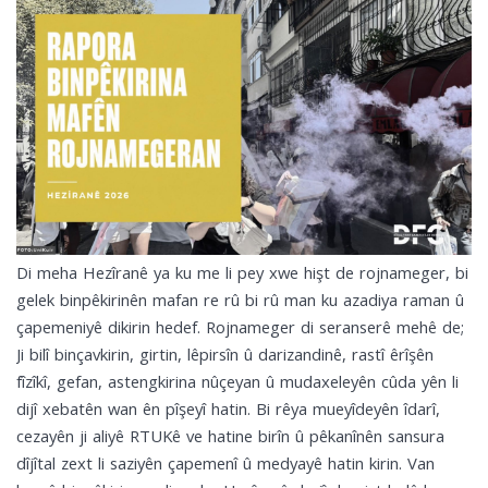
Di meha Hezîranê ya ku me li pey xwe hişt de rojnameger, bi
gelek binpêkirinên mafan re rû bi rû man ku azadiya raman û
çapemeniyê dikirin hedef. Rojnameger di seranserê mehê de;
Ji bilî binçavkirin, girtin, lêpirsîn û darizandinê, rastî êrîşên
fîzîkî, gefan, astengkirina nûçeyan û mudaxeleyên cûda yên li
dijî xebatên wan ên pîşeyî hatin. Bi rêya mueyîdeyên îdarî,
cezayên ji aliyê RTUKê ve hatine birîn û pêkanînên sansura
dîjîtal zext li saziyên çapemenî û medyayê hatin kirin. Van